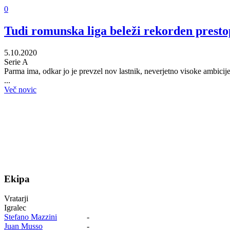
0
Tudi romunska liga beleži rekorden prest
5.10.2020
Serie A
Parma ima, odkar jo je prevzel nov lastnik, neverjetno visoke ambicije
...
Več novic
Ekipa
Vratarji
Igralec
Stefano Mazzini
-
Juan Musso
-