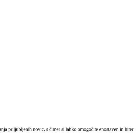
SLO
|
SRB
|
ENG
ja priljubljenih novic, s čimer si lahko omogočite enostaven in hiter