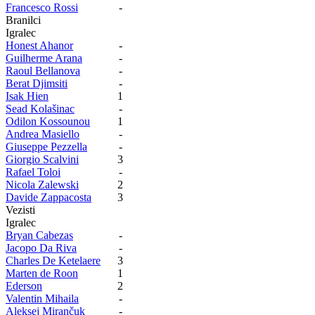
Francesco Rossi
-
Branilci
Igralec
Honest Ahanor
-
Guilherme Arana
-
Raoul Bellanova
-
Berat Djimsiti
-
Isak Hien
1
Sead Kolašinac
-
Odilon Kossounou
1
Andrea Masiello
-
Giuseppe Pezzella
-
Giorgio Scalvini
3
Rafael Toloi
-
Nicola Zalewski
2
Davide Zappacosta
3
Vezisti
Igralec
Bryan Cabezas
-
Jacopo Da Riva
-
Charles De Ketelaere
3
Marten de Roon
1
Ederson
2
Valentin Mihaila
-
Aleksej Mirančuk
-