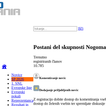
Išči
Postani del skupnosti Nogom
Trenutno
registriranih članov
10.785
Novice
Komentiranje novic
SP 2026
1. SNL
Evropske lige
Dodajanje priljubljenih novic
Evropski
pokali
Z registracijo dobite dostop do komentiranja vse
Reprezentanca
dostop do želenih vsebin ter spremljate diskusije
Rezultati in