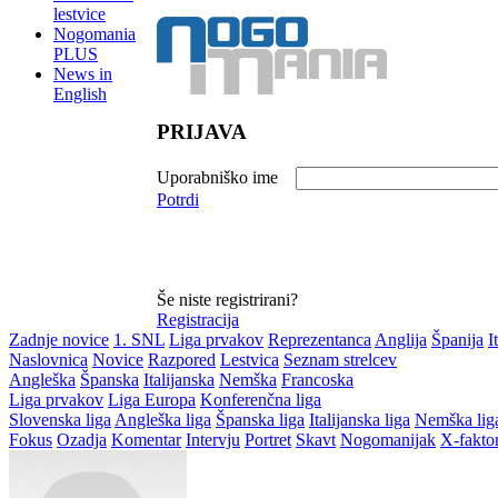
lestvice
Nogomania
PLUS
News in
English
PRIJAVA
Uporabniško ime
Potrdi
Še niste registrirani?
Registracija
Zadnje novice
1. SNL
Liga prvakov
Reprezentanca
Anglija
Španija
I
Naslovnica
Novice
Razpored
Lestvica
Seznam strelcev
Angleška
Španska
Italijanska
Nemška
Francoska
Liga prvakov
Liga Europa
Konferenčna liga
Slovenska liga
Angleška liga
Španska liga
Italijanska liga
Nemška lig
Fokus
Ozadja
Komentar
Intervju
Portret
Skavt
Nogomanijak
X-fakto