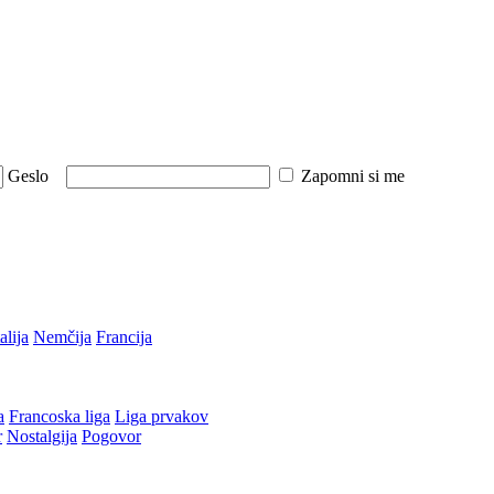
Geslo
Zapomni si me
talija
Nemčija
Francija
a
Francoska liga
Liga prvakov
r
Nostalgija
Pogovor