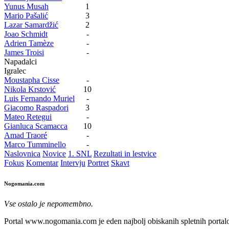
Yunus Musah
1
Mario Pašalić
3
Lazar Samardžić
2
Joao Schmidt
-
Adrien Tamèze
-
James Troisi
-
Napadalci
Igralec
Moustapha Cisse
-
Nikola Krstović
10
Luis Fernando Muriel
-
Giacomo Raspadori
3
Mateo Retegui
-
Gianluca Scamacca
10
Amad Traoré
-
Marco Tumminello
-
Naslovnica
Novice
1. SNL
Rezultati in lestvice
Fokus
Komentar
Intervju
Portret
Skavt
Nogomania.com
Vse ostalo je nepomembno.
Portal www.nogomania.com je eden najbolj obiskanih spletnih portalo