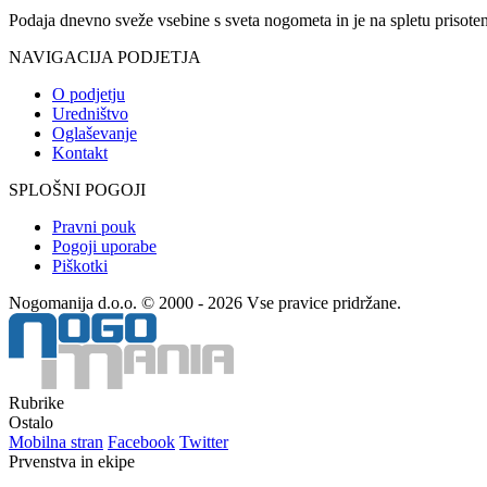
Podaja dnevno sveže vsebine s sveta nogometa in je na spletu prisoten
NAVIGACIJA PODJETJA
O podjetju
Uredništvo
Oglaševanje
Kontakt
SPLOŠNI POGOJI
Pravni pouk
Pogoji uporabe
Piškotki
Nogomanija d.o.o. © 2000 - 2026 Vse pravice pridržane.
Rubrike
Ostalo
Mobilna stran
Facebook
Twitter
Prvenstva in ekipe