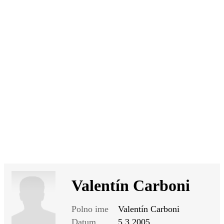
SI
|
RS
|
EN
Valentín Carboni
Polno ime
Valentín Carboni
Datum
5.3.2005