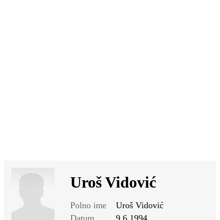
SI
|
RS
|
EN
Uroš Vidović
Polno ime
Uroš Vidović
Datum
9.6.1994