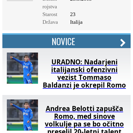
rojstva
Starost
23
Država
Italija
NOVICE
URADNO: Nadarjeni
italijanski ofenzivni
vezist Tommaso
Baldanzi je okrepil Romo
Andrea Belotti zapušča
Romo, med sinove
volkulje pa se bo očitno
preselil 20-letni talent