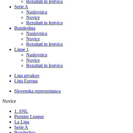
Rezultati in lestvica
Serie A
Naslovnica
Novice
Rezultati in lestvica
Bundesliga
Naslovnica
Novice
Rezultati in lestvica
Ligue 1
Naslovnica
Novice
Rezultati in lestvica
Liga prvakov
Liga Europa
Slovenska reprezentanca
Novice
1. SNL
Premier League
La Liga
Serie A
Bundesliga