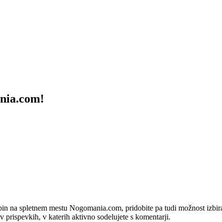
ania.com!
bin na spletnem mestu Nogomania.com, pridobite pa tudi možnost izbiran
 v prispevkih, v katerih aktivno sodelujete s komentarji.