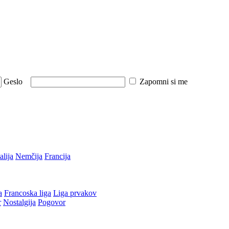
Geslo
Zapomni si me
talija
Nemčija
Francija
a
Francoska liga
Liga prvakov
r
Nostalgija
Pogovor