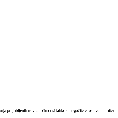
SLO
|
SRB
|
ENG
ja priljubljenih novic, s čimer si lahko omogočite enostaven in hiter