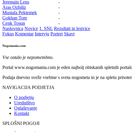
Jeremain Lens
-
Aras Ozbiliz
-
Mustafa Pektemek
-
Gokhan Tore
-
Cenk Tosun
-
Naslovnica
Novice
1. SNL
Rezultati in lestvice
Fokus
Komentar
Intervju
Portret
Skavt
Nogomania.com
Vse ostalo je nepomembno.
Portal www.nogomania.com je eden najbolj obiskanih spletnih portalo
Podaja dnevno sveže vsebine s sveta nogometa in je na spletu prisoten
NAVIGACIJA PODJETJA
O podjetju
Uredništvo
Oglaševanje
Kontakt
SPLOŠNI POGOJI