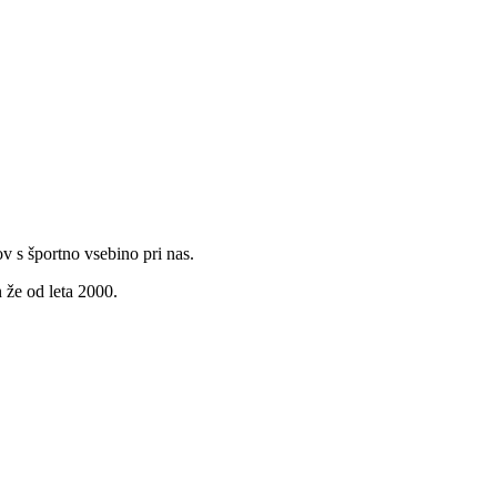
v s športno vsebino pri nas.
 že od leta 2000.