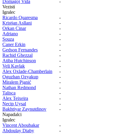
Domagoj Vida
-
Vezisti
Igralec
Ricardo Quaresma
-
Kristjan Asllani
-
Orkan Cinar
-
Adriano
-
Souza
-
Caner Erkin
-
Gedson Fernandes
-
Rachid Ghezzal
-
Atiba Hutchinson
-
Veli Kavlak
-
Alex Oxlade-Chamberlain
-
Oguzhan Ozyakup
-
Miralem Pjanić
-
Nathan Redmond
-
Talisca
-
Alex Teixeira
-
Necip Uysal
-
Bakhtiyar Zaynutdinov
-
Napadalci
Igralec
Vincent Aboubakar
-
Abdoulay Diaby
-