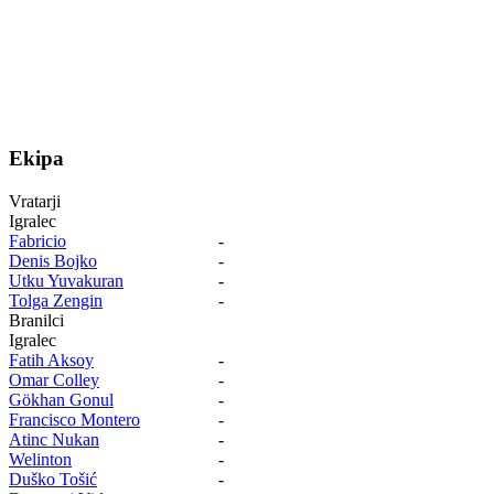
Ekipa
Vratarji
Igralec
Fabricio
-
Denis Bojko
-
Utku Yuvakuran
-
Tolga Zengin
-
Branilci
Igralec
Fatih Aksoy
-
Omar Colley
-
Gökhan Gonul
-
Francisco Montero
-
Atinc Nukan
-
Welinton
-
Duško Tošić
-