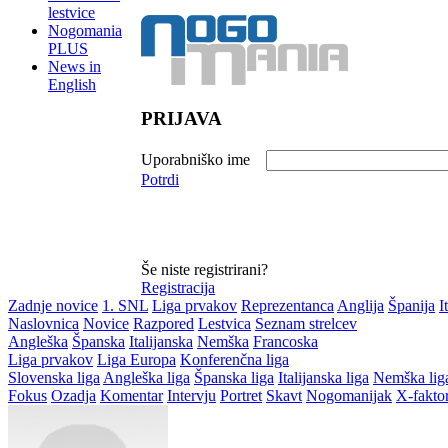
lestvice
Nogomania
PLUS
News in
English
PRIJAVA
Uporabniško ime
Potrdi
Še niste registrirani?
Registracija
Zadnje novice
1. SNL
Liga prvakov
Reprezentanca
Anglija
Španija
I
Naslovnica
Novice
Razpored
Lestvica
Seznam strelcev
Angleška
Španska
Italijanska
Nemška
Francoska
Liga prvakov
Liga Europa
Konferenčna liga
Slovenska liga
Angleška liga
Španska liga
Italijanska liga
Nemška lig
Fokus
Ozadja
Komentar
Intervju
Portret
Skavt
Nogomanijak
X-fakto