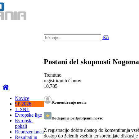
Išči
Postani del skupnosti Nogom
Trenutno
registriranih članov
10.785
Novice
Komentiranje novic
SP 2026
1. SNL
Evropske lige
Dodajanje priljubljenih novic
Evropski
pokali
Z registracijo dobite dostop do komentiranja vse
Reprezentanca
dostop do želenih vsebin ter spremljate diskusije
Rezultati in