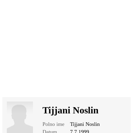
SI
|
RS
|
EN
Tijjani Noslin
Polno ime
Tijjani Noslin
Datum
7.7.1999