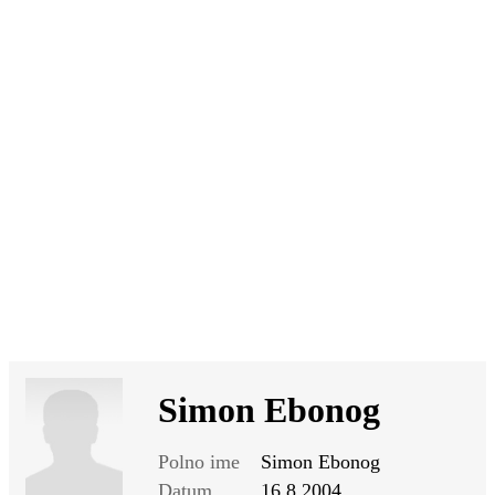
SI
|
RS
|
EN
Simon Ebonog
Polno ime
Simon Ebonog
Datum
16.8.2004