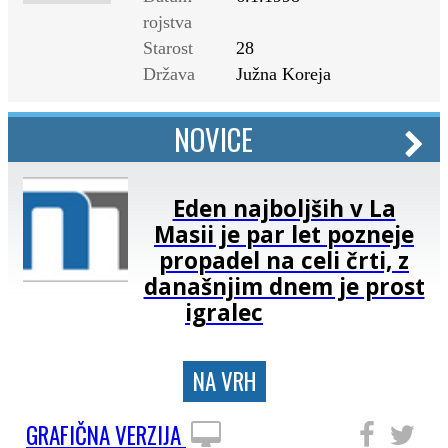
rojstva
Starost
28
Država
Južna Koreja
NOVICE
Eden najboljših v La
Masii je par let pozneje
propadel na celi črti, z
današnjim dnem je prost
igralec
NA VRH
GRAFIČNA VERZIJA
SLEDITE NAM