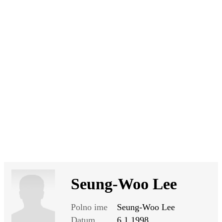
SI
|
RS
|
EN
Seung-Woo Lee
Polno ime
Seung-Woo Lee
Datum
6.1.1998