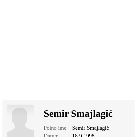
SI
|
RS
|
EN
Semir Smajlagić
Polno ime
Semir Smajlagić
Datum
18.9.1998