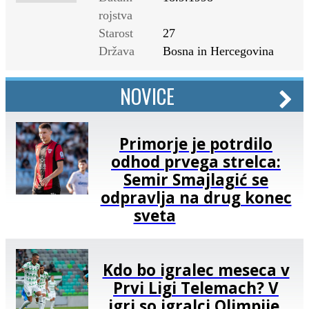
rojstva
Starost
27
Država
Bosna in Hercegovina
NOVICE
Primorje je potrdilo
odhod prvega strelca:
Semir Smajlagić se
odpravlja na drug konec
sveta
Kdo bo igralec meseca v
Prvi Ligi Telemach? V
igri so igralci Olimpije,