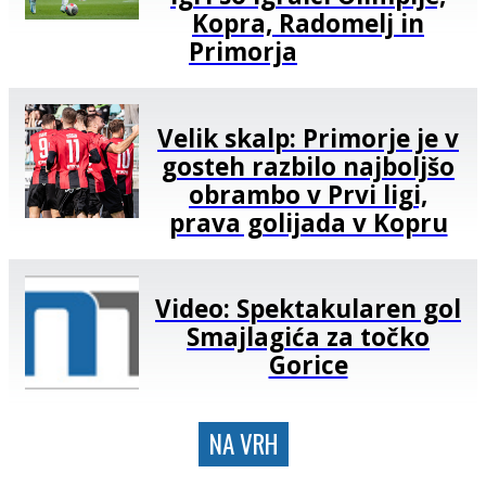
Kopra, Radomelj in
Primorja
Velik skalp: Primorje je v
gosteh razbilo najboljšo
obrambo v Prvi ligi,
prava golijada v Kopru
Video: Spektakularen gol
Smajlagića za točko
Gorice
NA VRH