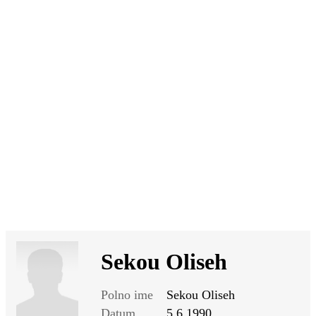
SI
|
RS
|
EN
Sekou Oliseh
Polno ime
Sekou Oliseh
Datum
5.6.1990