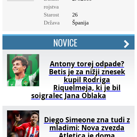
rojstva
Starost
26
Država
Španija
NOVICE
Antony torej odpade?
Betis je za nižji znesek
kupil Rodriga
Riquelmeja, ki je bil
soigralec Jana Oblaka
Diego Simeone zna tudi z
mladimi: Nova zvezda
Atletica je doma