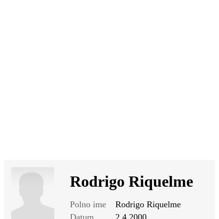
SI
|
RS
|
EN
Rodrigo Riquelme
Polno ime
Rodrigo Riquelme
Datum
2.4.2000