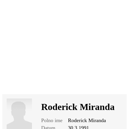
SI
|
RS
|
EN
Roderick Miranda
Polno ime
Roderick Miranda
Datum
30.3.1991