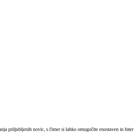
SLO
|
SRB
|
ENG
ja priljubljenih novic, s čimer si lahko omogočite enostaven in hiter