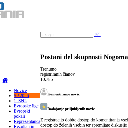
Išči
Postani del skupnosti Nogom
Trenutno
registriranih članov
10.785
Novice
Komentiranje novic
SP 2026
1. SNL
Evropske lige
Dodajanje priljubljenih novic
Evropski
pokali
Z registracijo dobite dostop do komentiranja vse
Reprezentanca
dostop do želenih vsebin ter spremljate diskusije
Rezultati in