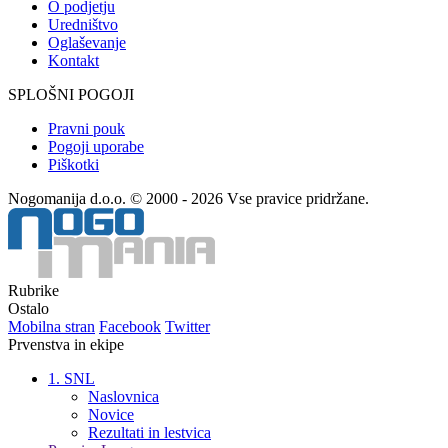
O podjetju
Uredništvo
Oglaševanje
Kontakt
SPLOŠNI POGOJI
Pravni pouk
Pogoji uporabe
Piškotki
Nogomanija d.o.o. © 2000 - 2026 Vse pravice pridržane.
Rubrike
Ostalo
Mobilna stran
Facebook
Twitter
Prvenstva in ekipe
1. SNL
Naslovnica
Novice
Rezultati in lestvica