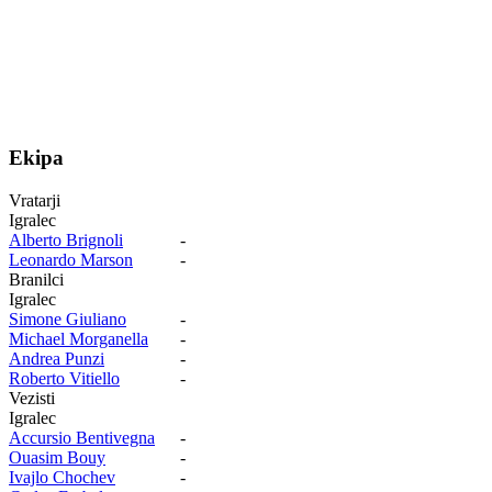
Ekipa
Vratarji
Igralec
Alberto Brignoli
-
Leonardo Marson
-
Branilci
Igralec
Simone Giuliano
-
Michael Morganella
-
Andrea Punzi
-
Roberto Vitiello
-
Vezisti
Igralec
Accursio Bentivegna
-
Ouasim Bouy
-
Ivajlo Chochev
-