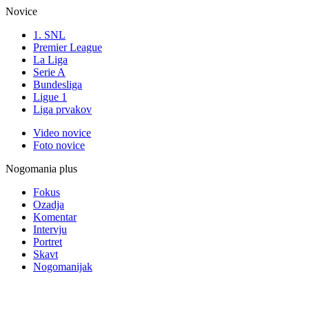
Novice
1. SNL
Premier League
La Liga
Serie A
Bundesliga
Ligue 1
Liga prvakov
Video novice
Foto novice
Nogomania plus
Fokus
Ozadja
Komentar
Intervju
Portret
Skavt
Nogomanijak