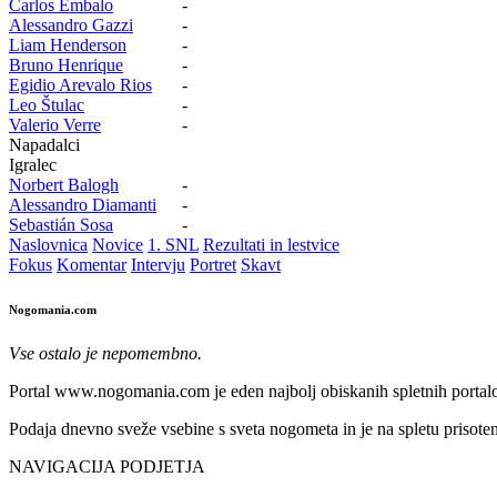
Carlos Embalo
-
Alessandro Gazzi
-
Liam Henderson
-
Bruno Henrique
-
Egidio Arevalo Rios
-
Leo Štulac
-
Valerio Verre
-
Napadalci
Igralec
Norbert Balogh
-
Alessandro Diamanti
-
Sebastián Sosa
-
Naslovnica
Novice
1. SNL
Rezultati in lestvice
Fokus
Komentar
Intervju
Portret
Skavt
Nogomania.com
Vse ostalo je nepomembno.
Portal www.nogomania.com je eden najbolj obiskanih spletnih portalo
Podaja dnevno sveže vsebine s sveta nogometa in je na spletu prisoten
NAVIGACIJA PODJETJA