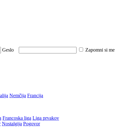
Geslo
Zapomni si me
talija
Nemčija
Francija
a
Francoska liga
Liga prvakov
r
Nostalgija
Pogovor