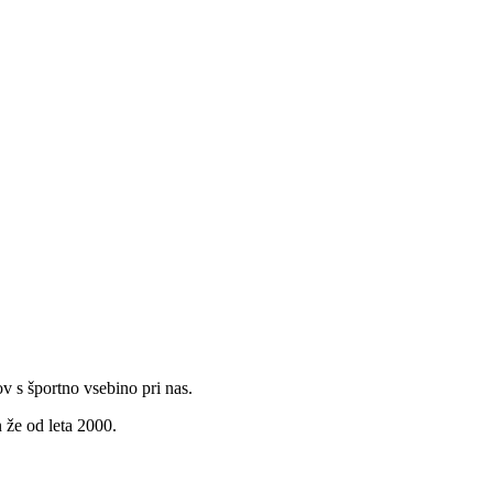
v s športno vsebino pri nas.
 že od leta 2000.