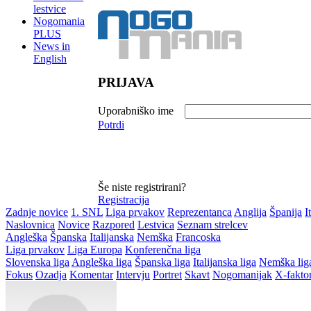
lestvice
Nogomania
PLUS
News in
English
PRIJAVA
Uporabniško ime
Potrdi
Še niste registrirani?
Registracija
Zadnje novice
1. SNL
Liga prvakov
Reprezentanca
Anglija
Španija
I
Naslovnica
Novice
Razpored
Lestvica
Seznam strelcev
Angleška
Španska
Italijanska
Nemška
Francoska
Liga prvakov
Liga Europa
Konferenčna liga
Slovenska liga
Angleška liga
Španska liga
Italijanska liga
Nemška lig
Fokus
Ozadja
Komentar
Intervju
Portret
Skavt
Nogomanijak
X-fakto