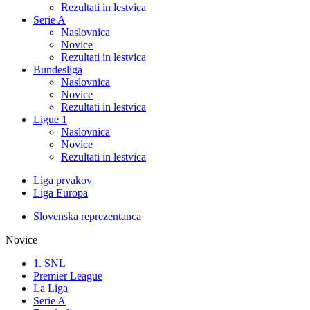
Rezultati in lestvica
Serie A
Naslovnica
Novice
Rezultati in lestvica
Bundesliga
Naslovnica
Novice
Rezultati in lestvica
Ligue 1
Naslovnica
Novice
Rezultati in lestvica
Liga prvakov
Liga Europa
Slovenska reprezentanca
Novice
1. SNL
Premier League
La Liga
Serie A