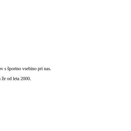
v s športno vsebino pri nas.
 že od leta 2000.