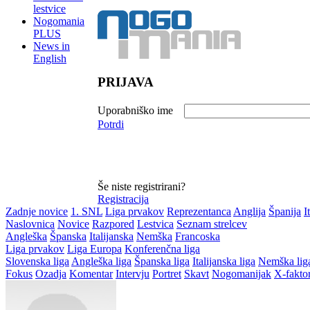
lestvice
Nogomania
PLUS
News in
English
PRIJAVA
Uporabniško ime
Potrdi
Še niste registrirani?
Registracija
Zadnje novice
1. SNL
Liga prvakov
Reprezentanca
Anglija
Španija
I
Naslovnica
Novice
Razpored
Lestvica
Seznam strelcev
Angleška
Španska
Italijanska
Nemška
Francoska
Liga prvakov
Liga Europa
Konferenčna liga
Slovenska liga
Angleška liga
Španska liga
Italijanska liga
Nemška lig
Fokus
Ozadja
Komentar
Intervju
Portret
Skavt
Nogomanijak
X-fakto