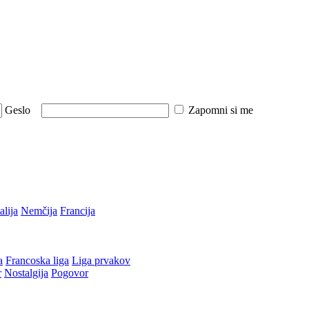
Geslo
Zapomni si me
talija
Nemčija
Francija
a
Francoska liga
Liga prvakov
r
Nostalgija
Pogovor