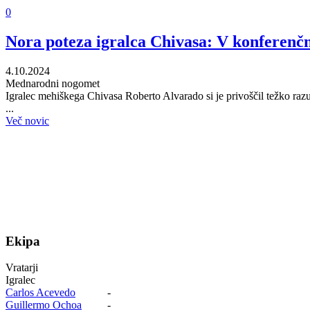
0
Nora poteza igralca Chivasa: V konferenčn
4.10.2024
Mednarodni nogomet
Igralec mehiškega Chivasa Roberto Alvarado si je privoščil težko raz
...
Več novic
Ekipa
Vratarji
Igralec
Carlos Acevedo
-
Guillermo Ochoa
-