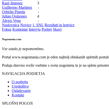
Raul Jimenez
3
Guillermo Martinez
-
Orbelin Pineda
-
Julian Quinones
4
Alexis Vega
-
Naslovnica
Novice
1. SNL
Rezultati in lestvice
Fokus
Komentar
Intervju
Portret
Skavt
Nogomania.com
Vse ostalo je nepomembno.
Portal www.nogomania.com je eden najbolj obiskanih spletnih portalo
Podaja dnevno sveže vsebine s sveta nogometa in je na spletu prisoten
NAVIGACIJA PODJETJA
O podjetju
Uredništvo
Oglaševanje
Kontakt
SPLOŠNI POGOJI