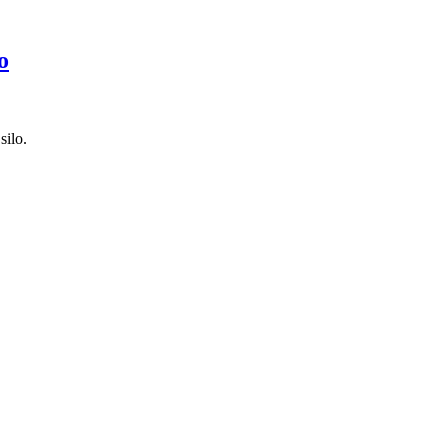
o
silo.