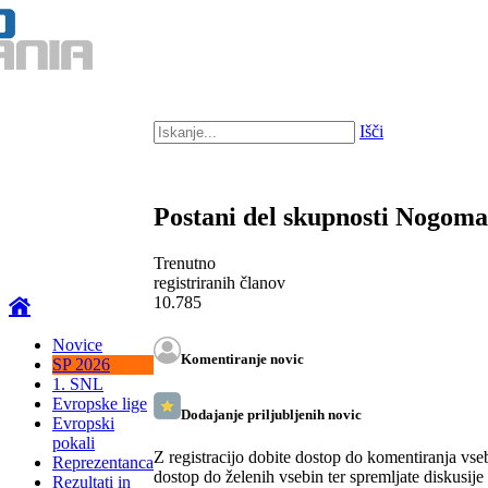
Išči
Postani del skupnosti Nogom
Trenutno
registriranih članov
10.785
Novice
Komentiranje novic
SP 2026
1. SNL
Evropske lige
Dodajanje priljubljenih novic
Evropski
pokali
Z registracijo dobite dostop do komentiranja vse
Reprezentanca
dostop do želenih vsebin ter spremljate diskusije
Rezultati in