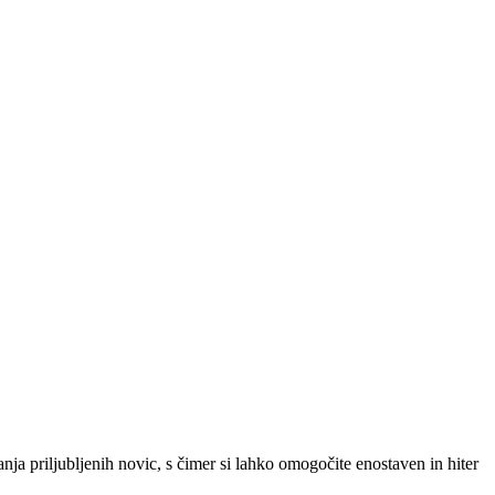
SLO
|
SRB
|
ENG
ja priljubljenih novic, s čimer si lahko omogočite enostaven in hiter