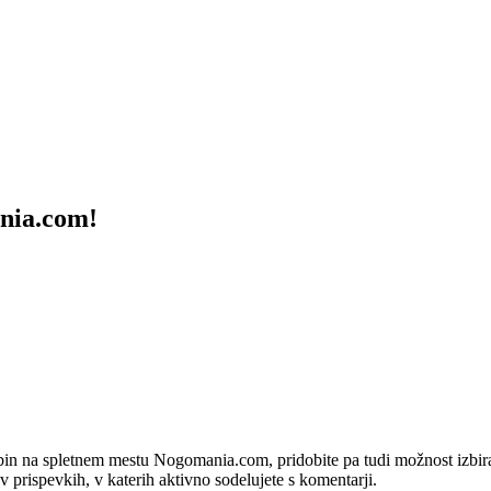
ania.com!
bin na spletnem mestu Nogomania.com, pridobite pa tudi možnost izbiran
 v prispevkih, v katerih aktivno sodelujete s komentarji.