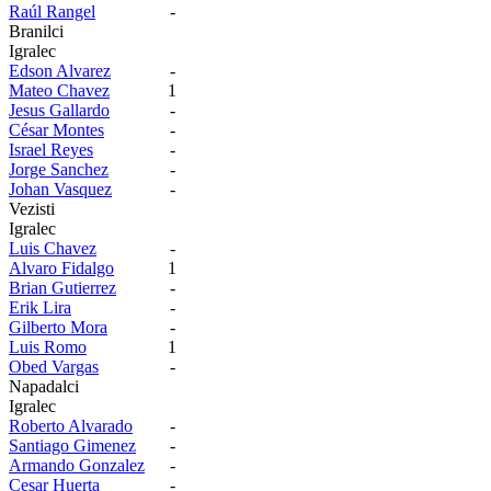
Raúl Rangel
-
Branilci
Igralec
Edson Alvarez
-
Mateo Chavez
1
Jesus Gallardo
-
César Montes
-
Israel Reyes
-
Jorge Sanchez
-
Johan Vasquez
-
Vezisti
Igralec
Luis Chavez
-
Alvaro Fidalgo
1
Brian Gutierrez
-
Erik Lira
-
Gilberto Mora
-
Luis Romo
1
Obed Vargas
-
Napadalci
Igralec
Roberto Alvarado
-
Santiago Gimenez
-
Armando Gonzalez
-
Cesar Huerta
-