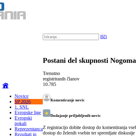
Išči
Postani del skupnosti Nogom
Trenutno
registriranih članov
10.785
Novice
Komentiranje novic
SP 2026
1. SNL
Evropske lige
Dodajanje priljubljenih novic
Evropski
pokali
Z registracijo dobite dostop do komentiranja vse
Reprezentanca
dostop do želenih vsebin ter spremljate diskusije
Rezultati in