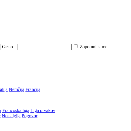
Geslo
Zapomni si me
talija
Nemčija
Francija
a
Francoska liga
Liga prvakov
r
Nostalgija
Pogovor