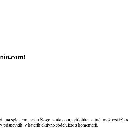
ania.com!
bin na spletnem mestu Nogomania.com, pridobite pa tudi možnost izbiran
 v prispevkih, v katerih aktivno sodelujete s komentarji.