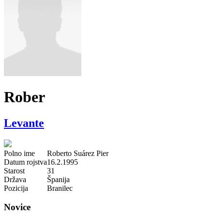
Rober
Levante
Polno ime
Roberto Suárez Pier
Datum rojstva
16.2.1995
Starost
31
Država
Španija
Pozicija
Branilec
Novice