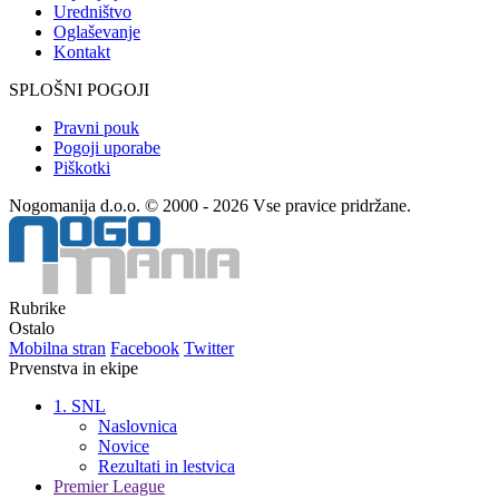
Uredništvo
Oglaševanje
Kontakt
SPLOŠNI POGOJI
Pravni pouk
Pogoji uporabe
Piškotki
Nogomanija d.o.o. © 2000 - 2026 Vse pravice pridržane.
Rubrike
Ostalo
Mobilna stran
Facebook
Twitter
Prvenstva in ekipe
1. SNL
Naslovnica
Novice
Rezultati in lestvica
Premier League