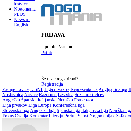
lestvice
Nogomania
PLUS
News in
English
PRIJAVA
Uporabniško ime
Potrdi
Še niste registrirani?
Registracija
Zadnje novice
1. SNL
Liga prvakov
Reprezentanca
Anglija
Španija
I
Naslovnica
Novice
Razpored
Lestvica
Seznam strelcev
Angleška
Španska
Italijanska
Nemška
Francoska
Liga prvakov
Liga Europa
Konferenčna liga
Slovenska liga
Angleška liga
Španska liga
Italijanska liga
Nemška lig
Fokus
Ozadja
Komentar
Intervju
Portret
Skavt
Nogomanijak
X-fakto