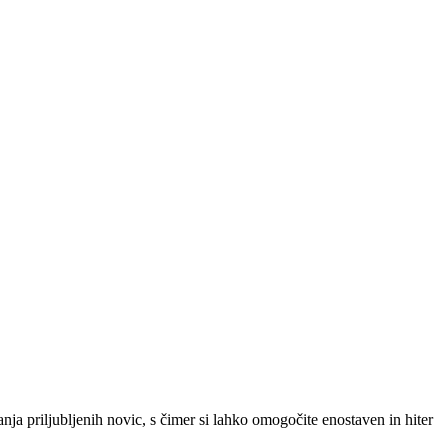
SLO
|
SRB
|
ENG
ja priljubljenih novic, s čimer si lahko omogočite enostaven in hiter