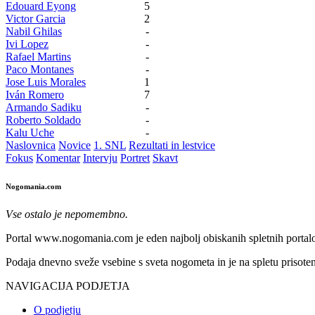
Edouard Eyong
5
Victor Garcia
2
Nabil Ghilas
-
Ivi Lopez
-
Rafael Martins
-
Paco Montanes
-
Jose Luis Morales
1
Iván Romero
7
Armando Sadiku
-
Roberto Soldado
-
Kalu Uche
-
Naslovnica
Novice
1. SNL
Rezultati in lestvice
Fokus
Komentar
Intervju
Portret
Skavt
Nogomania.com
Vse ostalo je nepomembno.
Portal www.nogomania.com je eden najbolj obiskanih spletnih portalo
Podaja dnevno sveže vsebine s sveta nogometa in je na spletu prisoten
NAVIGACIJA PODJETJA
O podjetju