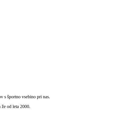
v s športno vsebino pri nas.
 že od leta 2000.