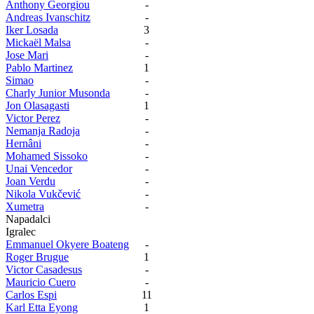
Anthony Georgiou
-
Andreas Ivanschitz
-
Iker Losada
3
Mickaël Malsa
-
Jose Mari
-
Pablo Martinez
1
Simao
-
Charly Junior Musonda
-
Jon Olasagasti
1
Victor Perez
-
Nemanja Radoja
-
Hernâni
-
Mohamed Sissoko
-
Unai Vencedor
-
Joan Verdu
-
Nikola Vukčević
-
Xumetra
-
Napadalci
Igralec
Emmanuel Okyere Boateng
-
Roger Brugue
1
Victor Casadesus
-
Mauricio Cuero
-
Carlos Espi
11
Karl Etta Eyong
1