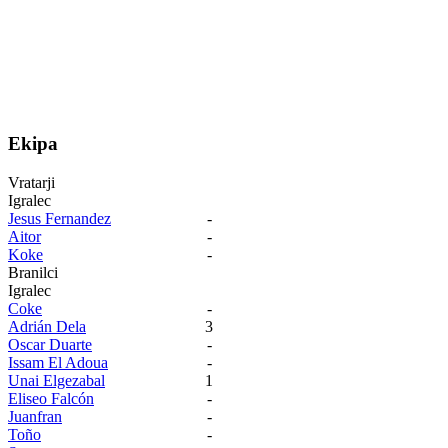
Ekipa
Vratarji
Igralec
Jesus Fernandez
-
Aitor
-
Koke
-
Branilci
Igralec
Coke
-
Adrián Dela
3
Oscar Duarte
-
Issam El Adoua
-
Unai Elgezabal
1
Eliseo Falcón
-
Juanfran
-
Toño
-