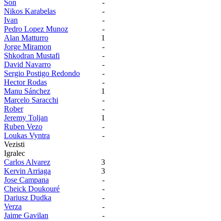
Son
-
Nikos Karabelas
-
Ivan
-
Pedro Lopez Munoz
-
Alan Matturro
1
Jorge Miramon
-
Shkodran Mustafi
-
David Navarro
-
Sergio Postigo Redondo
-
Hector Rodas
-
Manu Sánchez
1
Marcelo Saracchi
-
Rober
-
Jeremy Toljan
1
Ruben Vezo
-
Loukas Vyntra
-
Vezisti
Igralec
Carlos Alvarez
3
Kervin Arriaga
3
Jose Campana
-
Cheick Doukouré
-
Dariusz Dudka
-
Verza
-
Jaime Gavilan
-