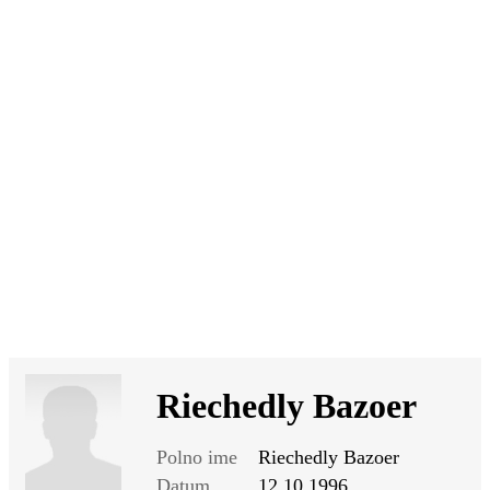
SI
|
RS
|
EN
Riechedly Bazoer
Polno ime
Riechedly Bazoer
Datum
12.10.1996