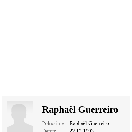
SI
|
RS
|
EN
Raphaël Guerreiro
Polno ime
Raphaël Guerreiro
Datum
22.12.1993