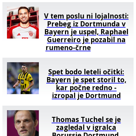
V tem poslu ni lojalnosti:
Prebeg iz Dortmunda v
Bayern je uspel, Raphael
Guerreiro je pozabil na
rumeno-črne
Spet bodo leteli očitki:
Bayern je spet storil to,
kar počne redno -
izropal je Dortmund
Thomas Tuchel se je
zagledal v igralca
Borussie Dortmund,