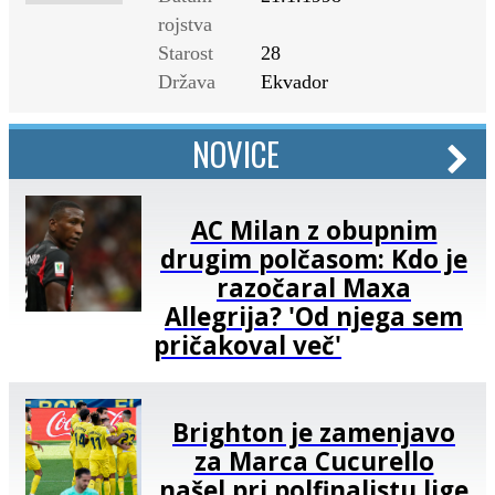
rojstva
Starost
28
Država
Ekvador
NOVICE
AC Milan z obupnim
drugim polčasom: Kdo je
razočaral Maxa
Allegrija? 'Od njega sem
pričakoval več'
Brighton je zamenjavo
za Marca Cucurello
našel pri polfinalistu lige