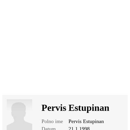
SI
|
RS
|
EN
Pervis Estupinan
Polno ime
Pervis Estupinan
Datum
21.1.1998