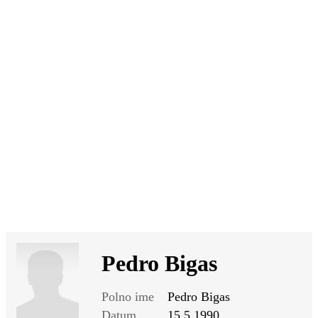
SI
|
RS
|
EN
Pedro Bigas
Polno ime
Pedro Bigas
Datum
15.5.1990