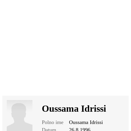
SI
|
RS
|
EN
Oussama Idrissi
Polno ime
Oussama Idrissi
Datum
26.8.1996