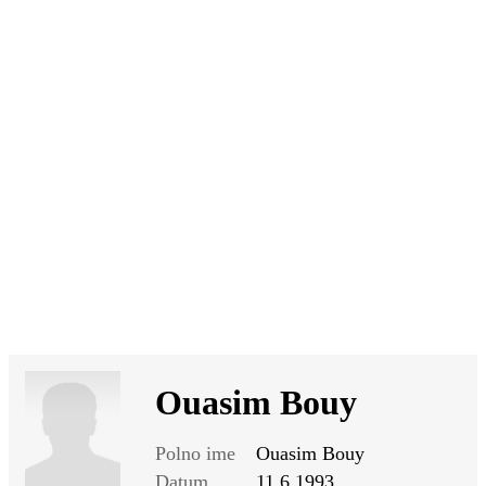
SI
|
RS
|
EN
Ouasim Bouy
Polno ime
Ouasim Bouy
Datum
11.6.1993