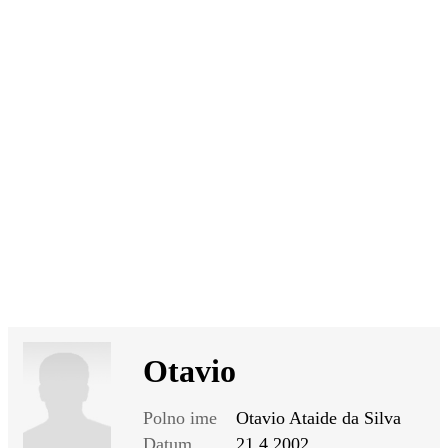
SI
|
RS
|
EN
Otavio
Polno ime
Otavio Ataide da Silva
Datum
21.4.2002