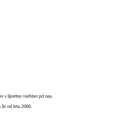
v s športno vsebino pri nas.
 že od leta 2000.