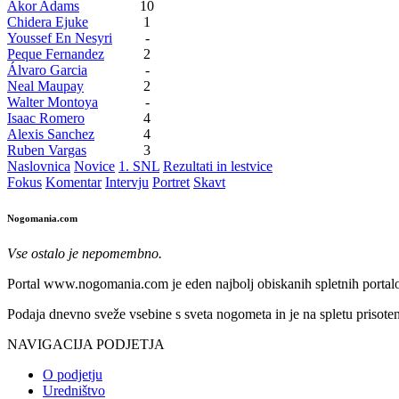
Akor Adams
10
Chidera Ejuke
1
Youssef En Nesyri
-
Peque Fernandez
2
Álvaro Garcia
-
Neal Maupay
2
Walter Montoya
-
Isaac Romero
4
Alexis Sanchez
4
Ruben Vargas
3
Naslovnica
Novice
1. SNL
Rezultati in lestvice
Fokus
Komentar
Intervju
Portret
Skavt
Nogomania.com
Vse ostalo je nepomembno.
Portal www.nogomania.com je eden najbolj obiskanih spletnih portalo
Podaja dnevno sveže vsebine s sveta nogometa in je na spletu prisoten
NAVIGACIJA PODJETJA
O podjetju
Uredništvo