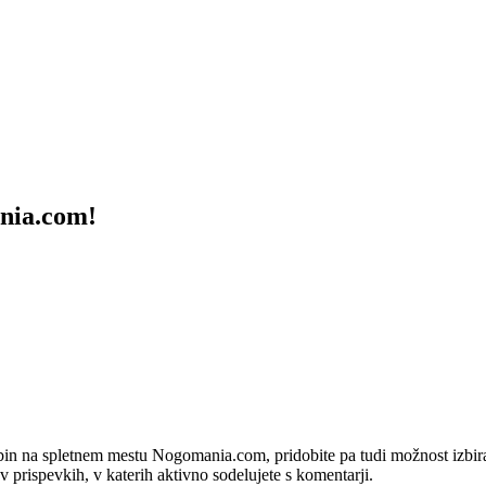
ania.com!
bin na spletnem mestu Nogomania.com, pridobite pa tudi možnost izbiran
 v prispevkih, v katerih aktivno sodelujete s komentarji.