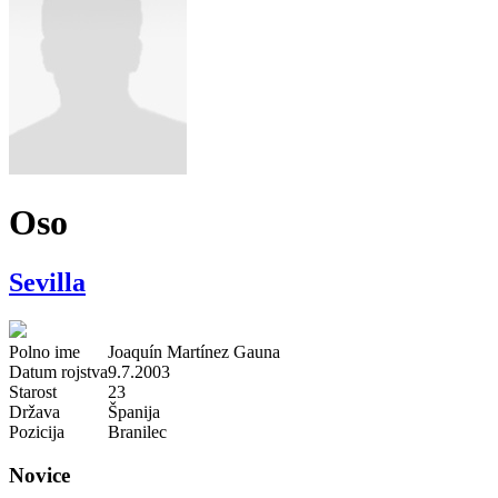
Oso
Sevilla
Polno ime
Joaquín Martínez Gauna
Datum rojstva
9.7.2003
Starost
23
Država
Španija
Pozicija
Branilec
Novice