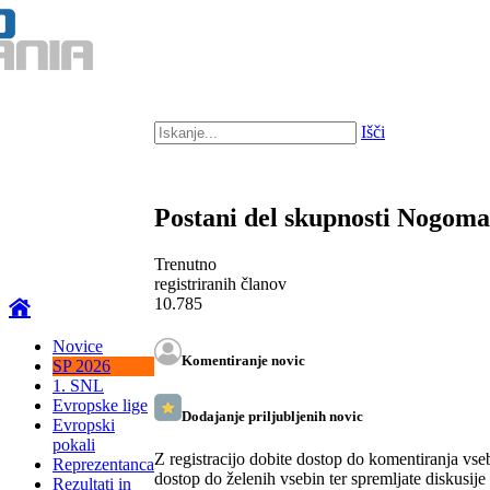
Išči
Postani del skupnosti Nogom
Trenutno
registriranih članov
10.785
Novice
Komentiranje novic
SP 2026
1. SNL
Evropske lige
Dodajanje priljubljenih novic
Evropski
pokali
Z registracijo dobite dostop do komentiranja vse
Reprezentanca
dostop do želenih vsebin ter spremljate diskusije
Rezultati in