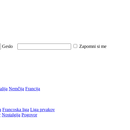
Geslo
Zapomni si me
talija
Nemčija
Francija
a
Francoska liga
Liga prvakov
r
Nostalgija
Pogovor