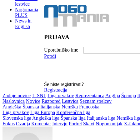
lestvice
Nogomania
PLUS
News in
English
PRIJAVA
Uporabniško ime
Potrdi
Še niste registrirani?
Registracija
Zadnje novice
1. SNL
Liga prvakov
Reprezentanca
Anglija
Španija
I
Naslovnica
Novice
Razpored
Lestvica
Seznam strelcev
Angleška
Španska
Italijanska
Nemška
Francoska
Liga prvakov
Liga Europa
Konferenčna liga
Slovenska liga
Angleška liga
Španska liga
Italijanska liga
Nemška lig
Fokus
Ozadja
Komentar
Intervju
Portret
Skavt
Nogomanijak
X-fakto