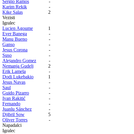
Sergio Ramos
-
Karim Rekik
-
Kike Salas
2
Vezisti
Igralec
Lucien Agoume
1
Ever Banega
-
Manu Bueno
-
Ganso
-
Jesus Corona
-
Suso
-
Alejandro Gomez
-
Nemanja Gudelj
2
Erik Lamela
-
Dodi Lukebakio
1
Jesus Navas
-
Saul
-
Guido Pizarro
-
Ivan Rakitić
-
Fernando
-
Juanlu Sánchez
-
Djibril Sow
5
Oliver Torres
-
Napadalci
Igralec