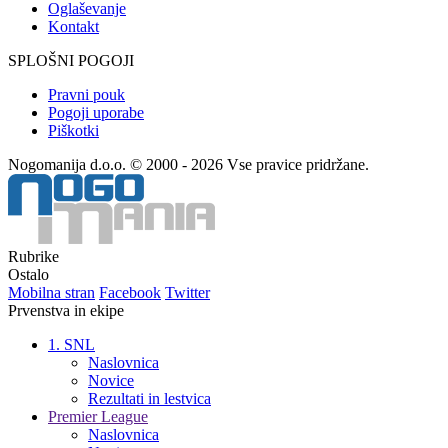
Oglaševanje
Kontakt
SPLOŠNI POGOJI
Pravni pouk
Pogoji uporabe
Piškotki
Nogomanija d.o.o. © 2000 - 2026 Vse pravice pridržane.
Rubrike
Ostalo
Mobilna stran
Facebook
Twitter
Prvenstva in ekipe
1. SNL
Naslovnica
Novice
Rezultati in lestvica
Premier League
Naslovnica