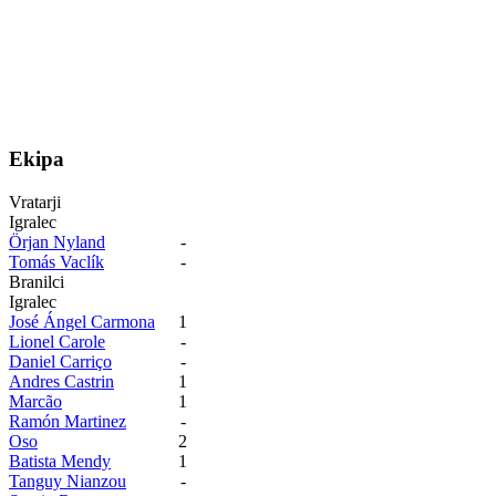
Ekipa
Vratarji
Igralec
Örjan Nyland
-
Tomás Vaclík
-
Branilci
Igralec
José Ángel Carmona
1
Lionel Carole
-
Daniel Carriço
-
Andres Castrin
1
Marcão
1
Ramón Martinez
-
Oso
2
Batista Mendy
1
Tanguy Nianzou
-