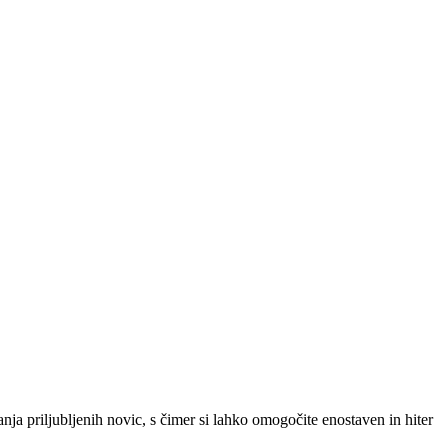
SLO
|
SRB
|
ENG
ja priljubljenih novic, s čimer si lahko omogočite enostaven in hiter