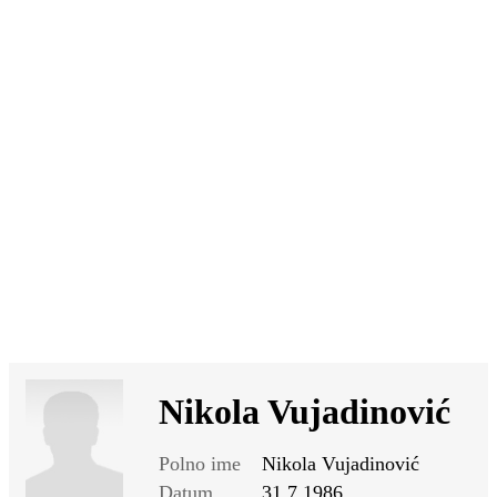
SI
|
RS
|
EN
Nikola Vujadinović
Polno ime
Nikola Vujadinović
Datum
31.7.1986