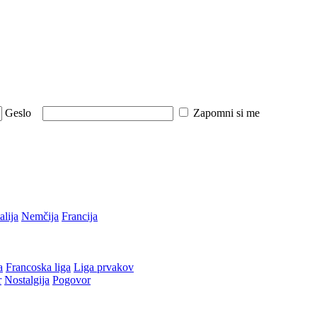
Geslo
Zapomni si me
talija
Nemčija
Francija
a
Francoska liga
Liga prvakov
r
Nostalgija
Pogovor