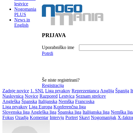
lestvice
Nogomania
PLUS
News in
English
PRIJAVA
Uporabniško ime
Potrdi
Še niste registrirani?
Registracija
Zadnje novice
1. SNL
Liga prvakov
Reprezentanca
Anglija
Španija
I
Naslovnica
Novice
Razpored
Lestvica
Seznam strelcev
Angleška
Španska
Italijanska
Nemška
Francoska
Liga prvakov
Liga Europa
Konferenčna liga
Slovenska liga
Angleška liga
Španska liga
Italijanska liga
Nemška lig
Fokus
Ozadja
Komentar
Intervju
Portret
Skavt
Nogomanijak
X-fakto