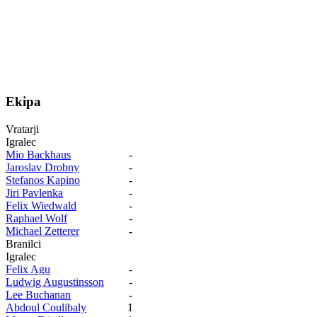
Ekipa
Vratarji
Igralec
Mio Backhaus
-
Jaroslav Drobny
-
Stefanos Kapino
-
Jiri Pavlenka
-
Felix Wiedwald
-
Raphael Wolf
-
Michael Zetterer
-
Branilci
Igralec
Felix Agu
-
Ludwig Augustinsson
-
Lee Buchanan
-
Abdoul Coulibaly
1