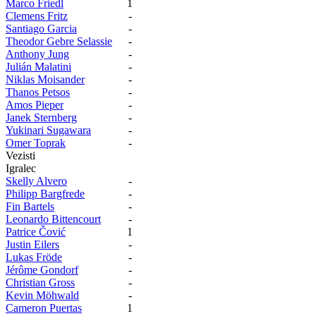
Marco Friedl
1
Clemens Fritz
-
Santiago Garcia
-
Theodor Gebre Selassie
-
Anthony Jung
-
Julián Malatini
-
Niklas Moisander
-
Thanos Petsos
-
Amos Pieper
-
Janek Sternberg
-
Yukinari Sugawara
-
Omer Toprak
-
Vezisti
Igralec
Skelly Alvero
-
Philipp Bargfrede
-
Fin Bartels
-
Leonardo Bittencourt
-
Patrice Čović
1
Justin Eilers
-
Lukas Fröde
-
Jérôme Gondorf
-
Christian Gross
-
Kevin Möhwald
-
Cameron Puertas
1