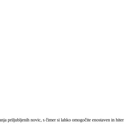
SLO
|
SRB
|
ENG
ja priljubljenih novic, s čimer si lahko omogočite enostaven in hiter