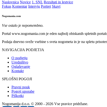
Naslovnica
Novice
1. SNL
Rezultati in lestvice
Fokus
Komentar
Intervju
Portret
Skavt
Nogomania.com
Vse ostalo je nepomembno.
Portal www.nogomania.com je eden najbolj obiskanih spletnih portalo
Podaja dnevno sveže vsebine s sveta nogometa in je na spletu prisoten
NAVIGACIJA PODJETJA
O podjetju
Uredništvo
Oglaševanje
Kontakt
SPLOŠNI POGOJI
Pravni pouk
Pogoji uporabe
Piškotki
Nogomanija d.o.o. © 2000 - 2026 Vse pravice pridržane.