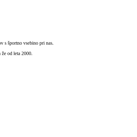
v s športno vsebino pri nas.
 že od leta 2000.