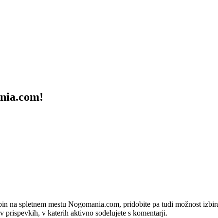
ania.com!
bin na spletnem mestu Nogomania.com, pridobite pa tudi možnost izbiran
 v prispevkih, v katerih aktivno sodelujete s komentarji.