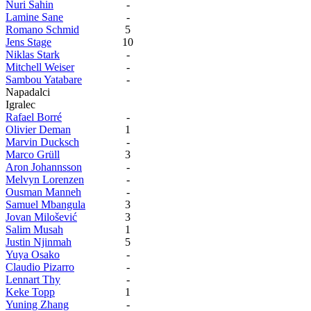
Nuri Sahin
-
Lamine Sane
-
Romano Schmid
5
Jens Stage
10
Niklas Stark
-
Mitchell Weiser
-
Sambou Yatabare
-
Napadalci
Igralec
Rafael Borré
-
Olivier Deman
1
Marvin Ducksch
-
Marco Grüll
3
Aron Johannsson
-
Melvyn Lorenzen
-
Ousman Manneh
-
Samuel Mbangula
3
Jovan Milošević
3
Salim Musah
1
Justin Njinmah
5
Yuya Osako
-
Claudio Pizarro
-
Lennart Thy
-
Keke Topp
1
Yuning Zhang
-