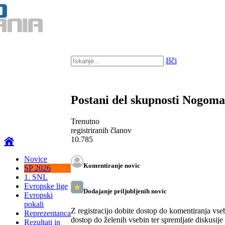
Išči
Postani del skupnosti Nogom
Trenutno
registriranih članov
10.785
Novice
Komentiranje novic
SP 2026
1. SNL
Evropske lige
Dodajanje priljubljenih novic
Evropski
pokali
Z registracijo dobite dostop do komentiranja vse
Reprezentanca
dostop do želenih vsebin ter spremljate diskusije
Rezultati in