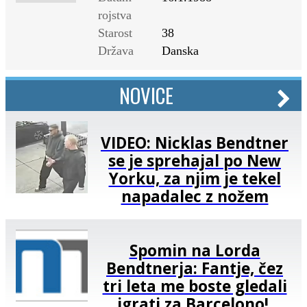
rojstva
Starost
38
Država
Danska
NOVICE
VIDEO: Nicklas Bendtner
se je sprehajal po New
Yorku, za njim je tekel
napadalec z nožem
Spomin na Lorda
Bendtnerja: Fantje, čez
tri leta me boste gledali
igrati za Barcelono!