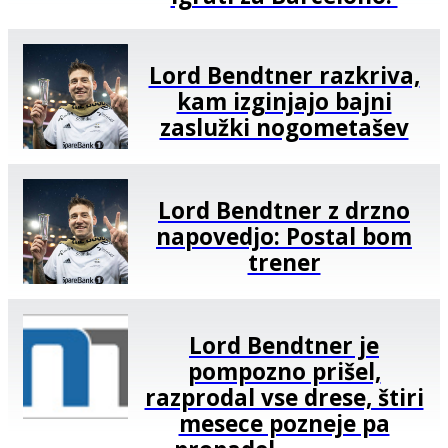
Lord Bendtner razkriva,
kam izginjajo bajni
zaslužki nogometašev
Lord Bendtner z drzno
napovedjo: Postal bom
trener
Lord Bendtner je
pompozno prišel,
razprodal vse drese, štiri
mesece pozneje pa