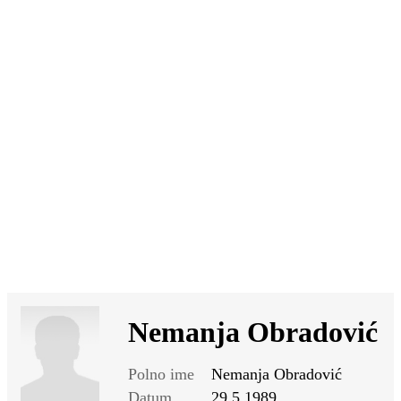
SI
|
RS
|
EN
Nemanja Obradović
Polno ime
Nemanja Obradović
Datum
29.5.1989