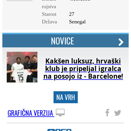
rojstva
Starost
27
Država
Senegal
NOVICE
Kakšen luksuz, hrvaški
klub je pripeljal igralca
na posojo iz - Barcelone!
NA VRH
GRAFIČNA VERZIJA
SLEDITE NAM