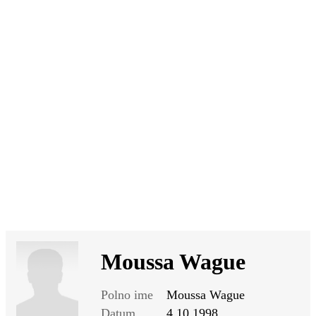
SI
|
RS
|
EN
Moussa Wague
Polno ime
Moussa Wague
Datum
4.10.1998