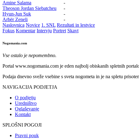
Amine Salama
-
Theoson Jordan Siebatcheu
-
Hyun-Jun Suk
-
Arbër Zeneli
-
Naslovnica
Novice
1. SNL
Rezultati in lestvice
Fokus
Komentar
Intervju
Portret
Skavt
Nogomania.com
Vse ostalo je nepomembno.
Portal www.nogomania.com je eden najbolj obiskanih spletnih portalo
Podaja dnevno sveže vsebine s sveta nogometa in je na spletu prisoten
NAVIGACIJA PODJETJA
O podjetju
Uredništvo
Oglaševanje
Kontakt
SPLOŠNI POGOJI
Pravni pouk