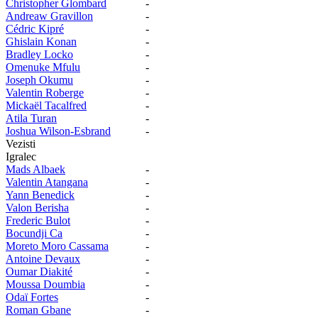
Christopher Glombard
-
Andreaw Gravillon
-
Cédric Kipré
-
Ghislain Konan
-
Bradley Locko
-
Omenuke Mfulu
-
Joseph Okumu
-
Valentin Roberge
-
Mickaël Tacalfred
-
Atila Turan
-
Joshua Wilson-Esbrand
-
Vezisti
Igralec
Mads Albaek
-
Valentin Atangana
-
Yann Benedick
-
Valon Berisha
-
Frederic Bulot
-
Bocundji Ca
-
Moreto Moro Cassama
-
Antoine Devaux
-
Oumar Diakité
-
Moussa Doumbia
-
Odaï Fortes
-
Roman Gbane
-