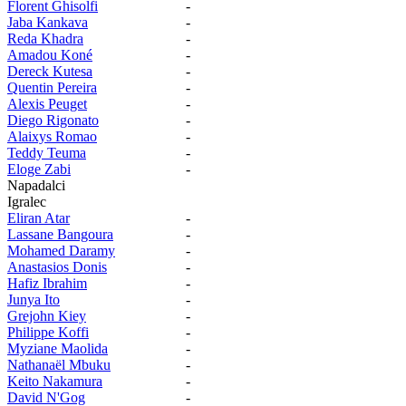
Florent Ghisolfi
-
Jaba Kankava
-
Reda Khadra
-
Amadou Koné
-
Dereck Kutesa
-
Quentin Pereira
-
Alexis Peuget
-
Diego Rigonato
-
Alaixys Romao
-
Teddy Teuma
-
Eloge Zabi
-
Napadalci
Igralec
Eliran Atar
-
Lassane Bangoura
-
Mohamed Daramy
-
Anastasios Donis
-
Hafiz Ibrahim
-
Junya Ito
-
Grejohn Kiey
-
Philippe Koffi
-
Myziane Maolida
-
Nathanaël Mbuku
-
Keito Nakamura
-
David N'Gog
-