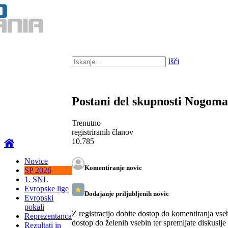
Išči
Postani del skupnosti Nogom
Trenutno
registriranih članov
10.785
Novice
Komentiranje novic
SP 2026
1. SNL
Evropske lige
Dodajanje priljubljenih novic
Evropski
pokali
Z registracijo dobite dostop do komentiranja vse
Reprezentanca
dostop do želenih vsebin ter spremljate diskusije
Rezultati in