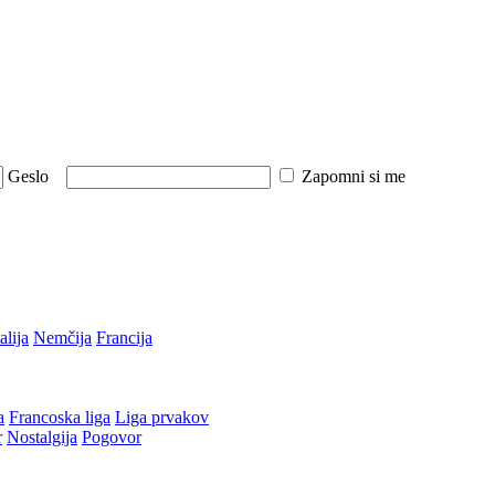
Geslo
Zapomni si me
talija
Nemčija
Francija
a
Francoska liga
Liga prvakov
r
Nostalgija
Pogovor