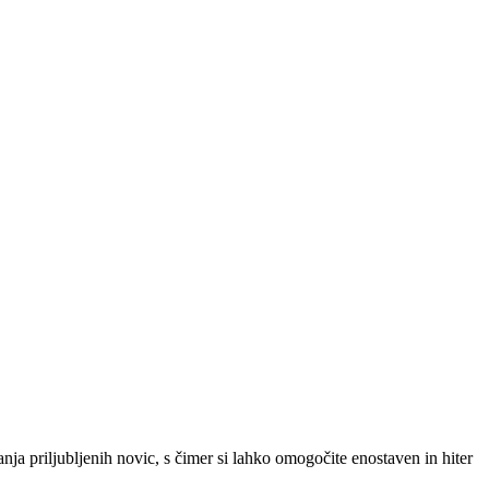
SLO
|
SRB
|
ENG
ja priljubljenih novic, s čimer si lahko omogočite enostaven in hiter