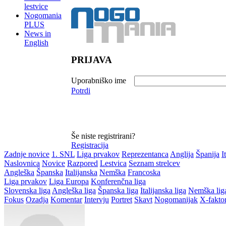
lestvice
Nogomania
PLUS
News in
English
PRIJAVA
Uporabniško ime
Potrdi
Še niste registrirani?
Registracija
Zadnje novice
1. SNL
Liga prvakov
Reprezentanca
Anglija
Španija
I
Naslovnica
Novice
Razpored
Lestvica
Seznam strelcev
Angleška
Španska
Italijanska
Nemška
Francoska
Liga prvakov
Liga Europa
Konferenčna liga
Slovenska liga
Angleška liga
Španska liga
Italijanska liga
Nemška lig
Fokus
Ozadja
Komentar
Intervju
Portret
Skavt
Nogomanijak
X-fakto