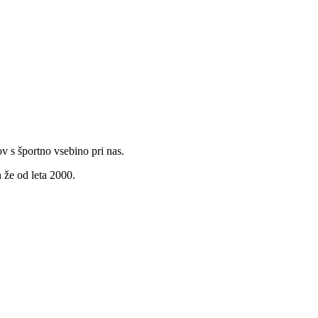
v s športno vsebino pri nas.
 že od leta 2000.