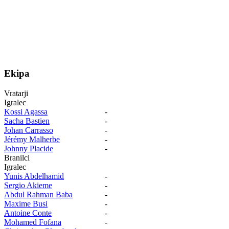
Ekipa
Vratarji
Igralec
Kossi Agassa
-
Sacha Bastien
-
Johan Carrasso
-
Jérémy Malherbe
-
Johnny Placide
-
Branilci
Igralec
Yunis Abdelhamid
-
Sergio Akieme
-
Abdul Rahman Baba
-
Maxime Busi
-
Antoine Conte
-
Mohamed Fofana
-