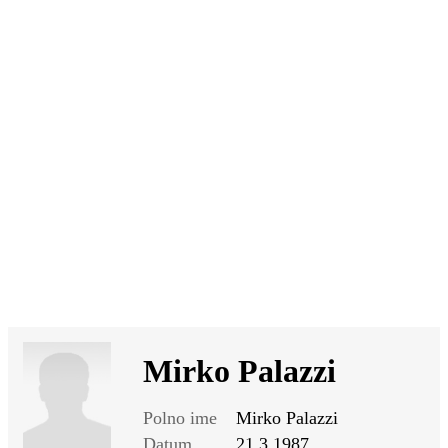
SI
|
RS
|
EN
Mirko Palazzi
Polno ime
Mirko Palazzi
Datum
21.3.1987