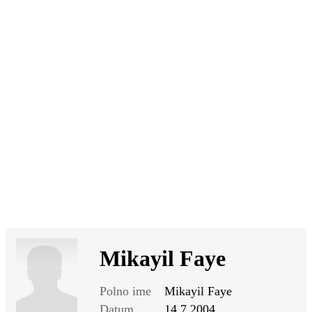
SI
|
RS
|
EN
Mikayil Faye
Polno ime
Mikayil Faye
Datum
14.7.2004