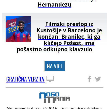
Hernandezu
Filmski prestop iz
Kustošije v Barcelono je
končan: Branilec, ki ga
kličejo Pošast, ima
pošastno odkupno klavzulo
NA VRH
GRAFIČNA VERZIJA
SLEDITE NAM
Nogomanija d.o.o. © 2016 - Vse pravice pridržane.