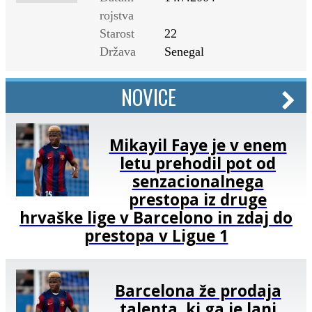
rojstva
Starost
22
Država
Senegal
NOVICE
Mikayil Faye je v enem
letu prehodil pot od
senzacionalnega
prestopa iz druge
hrvaške lige v Barcelono in zdaj do
prestopa v Ligue 1
Barcelona že prodaja
talenta, ki ga je lani