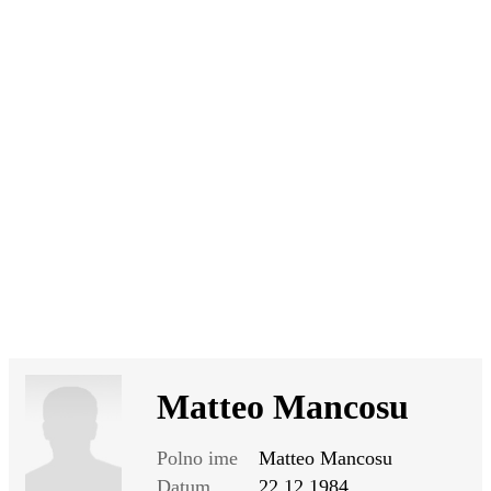
SI
|
RS
|
EN
Matteo Mancosu
Polno ime
Matteo Mancosu
Datum
22.12.1984