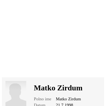
SI
|
RS
|
EN
Matko Zirdum
Polno ime
Matko Zirdum
Datum
21.7.1998