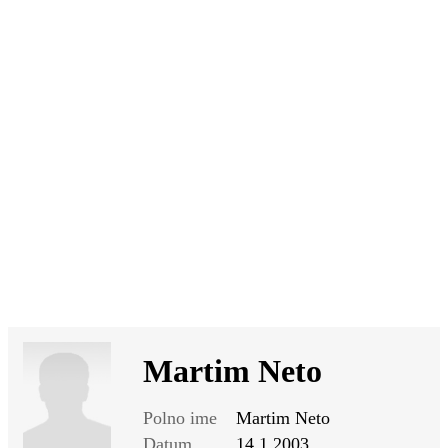
SI
|
RS
|
EN
Martim Neto
Polno ime
Martim Neto
Datum
14.1.2003