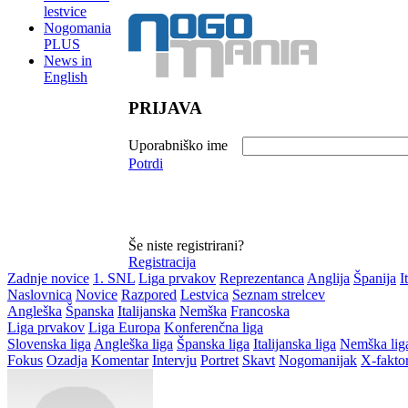
lestvice
Nogomania
PLUS
News in
English
PRIJAVA
Uporabniško ime
Potrdi
Še niste registrirani?
Registracija
Zadnje novice
1. SNL
Liga prvakov
Reprezentanca
Anglija
Španija
I
Naslovnica
Novice
Razpored
Lestvica
Seznam strelcev
Angleška
Španska
Italijanska
Nemška
Francoska
Liga prvakov
Liga Europa
Konferenčna liga
Slovenska liga
Angleška liga
Španska liga
Italijanska liga
Nemška lig
Fokus
Ozadja
Komentar
Intervju
Portret
Skavt
Nogomanijak
X-fakto