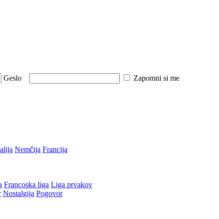
Geslo
Zapomni si me
talija
Nemčija
Francija
a
Francoska liga
Liga prvakov
r
Nostalgija
Pogovor