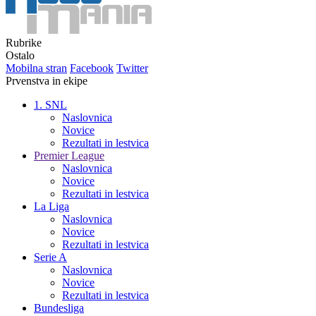
Rubrike
Ostalo
Mobilna stran
Facebook
Twitter
Prvenstva in ekipe
1. SNL
Naslovnica
Novice
Rezultati in lestvica
Premier League
Naslovnica
Novice
Rezultati in lestvica
La Liga
Naslovnica
Novice
Rezultati in lestvica
Serie A
Naslovnica
Novice
Rezultati in lestvica
Bundesliga