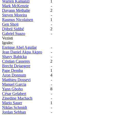
Warren Kamanzi
1
Mark McKenzie
-
Dayann Methalie
2
Steven Moreira
-
Rasmus Nicolaisen
1
Gen Shoji
-
Djibril Sidibé
2
Gabriel Suazo
-
Vezisti
Igralec
Enrique Abel Aguilar
-
Jean Daniel Akpa Akpro
-
Shavy Babicka
-
Cristian Casseres
2
Brecht Dejaegere
-
Pape Demba
1
Aron Donnum
4
Matthieu Dossevi
-
Manuel Garcia
-
Yann Gboho
8
César Gelabert
-
Zinedine Machach
-
Mario Sauer
1
Niklas Schmidt
-
Jordan Sebban
-