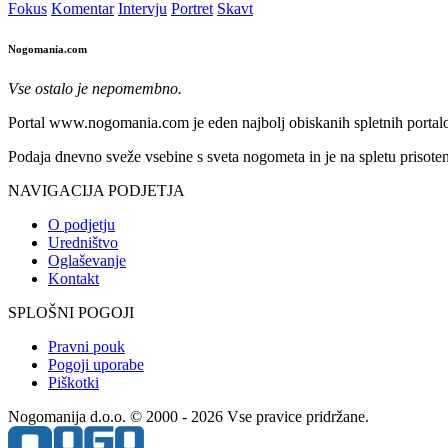
Fokus
Komentar
Intervju
Portret
Skavt
Nogomania.com
Vse ostalo je nepomembno.
Portal www.nogomania.com je eden najbolj obiskanih spletnih portalo
Podaja dnevno sveže vsebine s sveta nogometa in je na spletu prisoten
NAVIGACIJA PODJETJA
O podjetju
Uredništvo
Oglaševanje
Kontakt
SPLOŠNI POGOJI
Pravni pouk
Pogoji uporabe
Piškotki
Nogomanija d.o.o. © 2000 - 2026 Vse pravice pridržane.