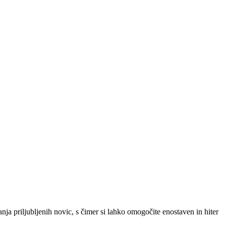
SLO
|
SRB
|
ENG
ja priljubljenih novic, s čimer si lahko omogočite enostaven in hiter