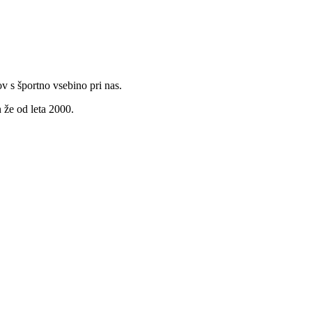
v s športno vsebino pri nas.
 že od leta 2000.