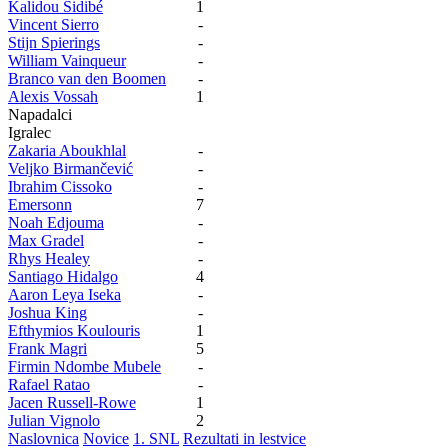
Kalidou Sidibé
1
Vincent Sierro
-
Stijn Spierings
-
William Vainqueur
-
Branco van den Boomen
-
Alexis Vossah
1
Napadalci
Igralec
Zakaria Aboukhlal
-
Veljko Birmančević
-
Ibrahim Cissoko
-
Emersonn
7
Noah Edjouma
-
Max Gradel
-
Rhys Healey
-
Santiago Hidalgo
4
Aaron Leya Iseka
-
Joshua King
-
Efthymios Koulouris
1
Frank Magri
5
Firmin Ndombe Mubele
-
Rafael Ratao
-
Jacen Russell-Rowe
1
Julian Vignolo
2
Naslovnica
Novice
1. SNL
Rezultati in lestvice