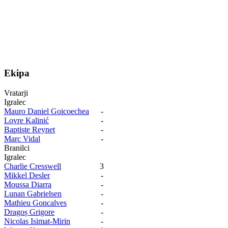
Ekipa
Vratarji
Igralec
Mauro Daniel Goicoechea
-
Lovre Kalinić
-
Baptiste Reynet
-
Marc Vidal
-
Branilci
Igralec
Charlie Cresswell
3
Mikkel Desler
-
Moussa Diarra
-
Lunan Gabrielsen
-
Mathieu Goncalves
-
Dragoș Grigore
-
Nicolas Isimat-Mirin
-