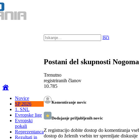
Išči
Postani del skupnosti Nogom
Trenutno
registriranih članov
10.785
Novice
Komentiranje novic
SP 2026
1. SNL
Evropske lige
Dodajanje priljubljenih novic
Evropski
pokali
Z registracijo dobite dostop do komentiranja vse
Reprezentanca
dostop do želenih vsebin ter spremljate diskusije
Rezultati in