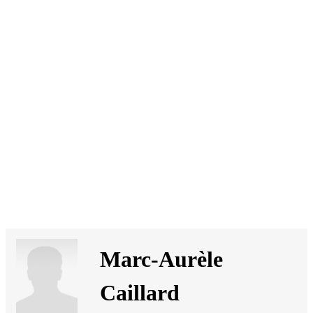
SI
|
RS
|
EN
Marc-Aurèle
Caillard