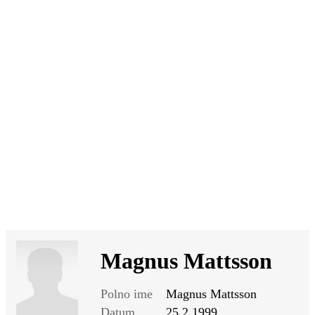
SI
|
RS
|
EN
Magnus Mattsson
Polno ime
Magnus Mattsson
Datum
25.2.1999