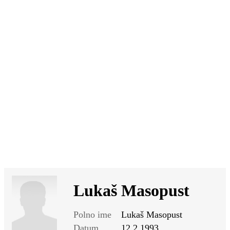
SI
|
RS
|
EN
Lukaš Masopust
Polno ime
Lukaš Masopust
Datum
12.2.1993