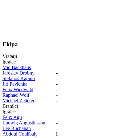
Ekipa
Vratarji
Igralec
Mio Backhaus
-
Jaroslav Drobny
-
Stefanos Kapino
-
Jiri Pavlenka
-
Felix Wiedwald
-
Raphael Wolf
-
Michael Zetterer
-
Branilci
Igralec
Felix Agu
-
Ludwig Augustinsson
-
Lee Buchanan
-
Abdoul Coulibaly
1