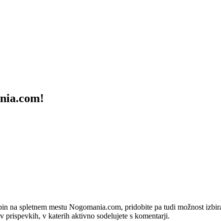
ania.com!
bin na spletnem mestu Nogomania.com, pridobite pa tudi možnost izbiran
 v prispevkih, v katerih aktivno sodelujete s komentarji.