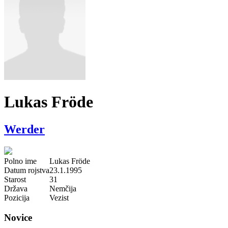
Lukas Fröde
Werder
Polno ime
Lukas Fröde
Datum rojstva
23.1.1995
Starost
31
Država
Nemčija
Pozicija
Vezist
Novice