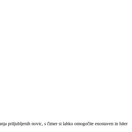
SLO
|
SRB
|
ENG
ja priljubljenih novic, s čimer si lahko omogočite enostaven in hiter