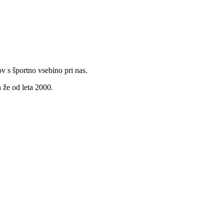
v s športno vsebino pri nas.
 že od leta 2000.