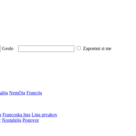
Geslo
Zapomni si me
talija
Nemčija
Francija
a
Francoska liga
Liga prvakov
r
Nostalgija
Pogovor