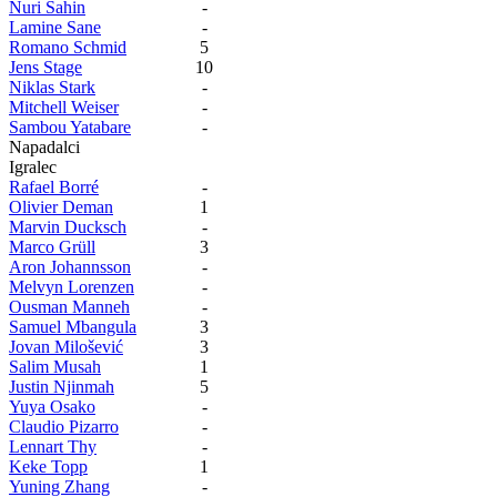
Nuri Sahin
-
Lamine Sane
-
Romano Schmid
5
Jens Stage
10
Niklas Stark
-
Mitchell Weiser
-
Sambou Yatabare
-
Napadalci
Igralec
Rafael Borré
-
Olivier Deman
1
Marvin Ducksch
-
Marco Grüll
3
Aron Johannsson
-
Melvyn Lorenzen
-
Ousman Manneh
-
Samuel Mbangula
3
Jovan Milošević
3
Salim Musah
1
Justin Njinmah
5
Yuya Osako
-
Claudio Pizarro
-
Lennart Thy
-
Keke Topp
1
Yuning Zhang
-