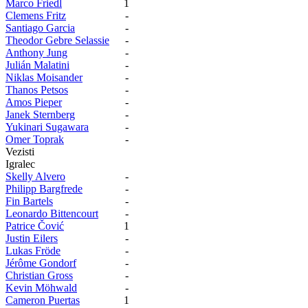
Marco Friedl
1
Clemens Fritz
-
Santiago Garcia
-
Theodor Gebre Selassie
-
Anthony Jung
-
Julián Malatini
-
Niklas Moisander
-
Thanos Petsos
-
Amos Pieper
-
Janek Sternberg
-
Yukinari Sugawara
-
Omer Toprak
-
Vezisti
Igralec
Skelly Alvero
-
Philipp Bargfrede
-
Fin Bartels
-
Leonardo Bittencourt
-
Patrice Čović
1
Justin Eilers
-
Lukas Fröde
-
Jérôme Gondorf
-
Christian Gross
-
Kevin Möhwald
-
Cameron Puertas
1