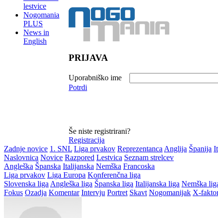
lestvice
Nogomania
PLUS
News in
English
PRIJAVA
Uporabniško ime
Potrdi
Še niste registrirani?
Registracija
Zadnje novice
1. SNL
Liga prvakov
Reprezentanca
Anglija
Španija
I
Naslovnica
Novice
Razpored
Lestvica
Seznam strelcev
Angleška
Španska
Italijanska
Nemška
Francoska
Liga prvakov
Liga Europa
Konferenčna liga
Slovenska liga
Angleška liga
Španska liga
Italijanska liga
Nemška lig
Fokus
Ozadja
Komentar
Intervju
Portret
Skavt
Nogomanijak
X-fakto