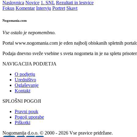
Naslovnica
Novice
1. SNL
Rezultati in lestvice
Fokus
Komentar
Intervju
Portret
Skavt
Nogomania.com
Vse ostalo je nepomembno.
Portal www.nogomania.com je eden najbolj obiskanih spletnih portalo
Podaja dnevno sveže vsebine s sveta nogometa in je na spletu prisoten
NAVIGACIJA PODJETJA
O podjetju
Uredništvo
Oglaševanje
Kontakt
SPLOŠNI POGOJI
Pravni pouk
Pogoji uporabe
Piškotki
Nogomanija d.o.o. © 2000 - 2026 Vse pravice pridržane.