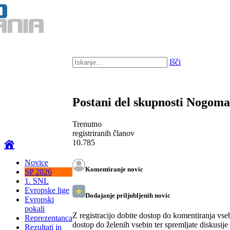
Išči
Postani del skupnosti Nogom
Trenutno
registriranih članov
10.785
Novice
Komentiranje novic
SP 2026
1. SNL
Evropske lige
Dodajanje priljubljenih novic
Evropski
pokali
Z registracijo dobite dostop do komentiranja vse
Reprezentanca
dostop do želenih vsebin ter spremljate diskusije
Rezultati in