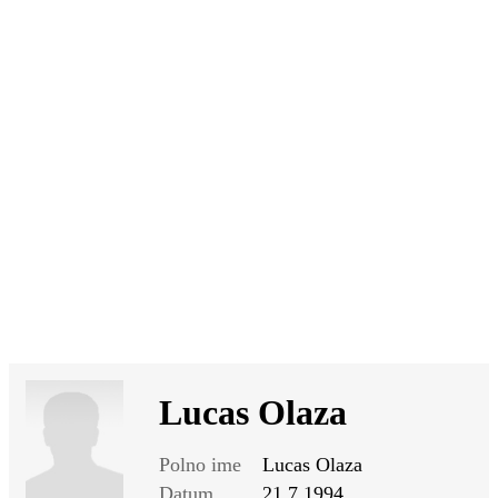
SI
|
RS
|
EN
Lucas Olaza
Polno ime
Lucas Olaza
Datum
21.7.1994