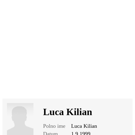
SI
|
RS
|
EN
Luca Kilian
Polno ime
Luca Kilian
Datum
1.9.1999