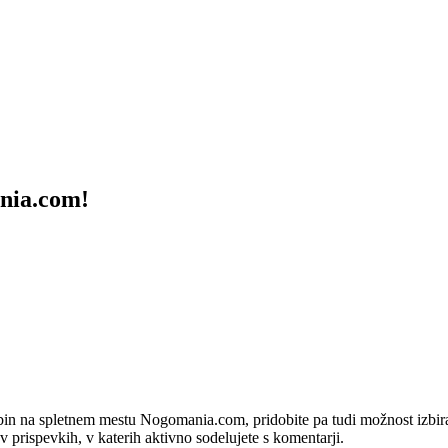
ania.com!
bin na spletnem mestu Nogomania.com, pridobite pa tudi možnost izbiran
 v prispevkih, v katerih aktivno sodelujete s komentarji.