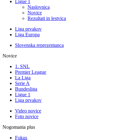
Ligue 1
Naslovnica
Novice
Rezultati in lestvica
Liga prvakov
Liga Europa
Slovenska reprezentanca
Novice
1. SNL
Premier League
La Liga
Serie A
Bundesliga
Ligue 1
Liga prvakov
Video novice
Foto novice
Nogomania plus
Fokus