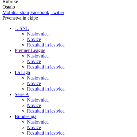
Rubrike
Ostalo
Mobilna stran
Facebook
Twitter
Prvenstva in ekipe
1. SNL
Naslovnica
Novice
Rezultati in lestvica
Premier League
Naslovnica
Novice
Rezultati in lestvica
La Liga
Naslovnica
Novice
Rezultati in lestvica
Serie A
Naslovnica
Novice
Rezultati in lestvica
Bundesliga
Naslovnica
Novice
Rezultati in lestvica