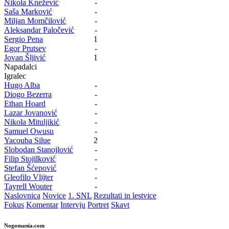
Nikola Knežević
-
Saša Marković
-
Miljan Momčilović
-
Aleksandar Paločević
-
Sergio Pena
1
Egor Prutsev
-
Jovan Šljivić
1
Napadalci
Igralec
Hugo Alba
-
Diogo Bezerra
-
Ethan Hoard
-
Lazar Jovanović
-
Nikola Mituljikić
-
Samuel Owusu
-
Yacouba Silue
2
Slobodan Stanojlović
-
Filip Stojilković
-
Stefan Šćepović
-
Gleofilo Vlijter
-
Tayrell Wouter
-
Naslovnica
Novice
1. SNL
Rezultati in lestvice
Fokus
Komentar
Intervju
Portret
Skavt
Nogomania.com