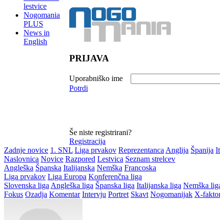
lestvice
Nogomania
PLUS
News in
English
PRIJAVA
Uporabniško ime
Potrdi
Še niste registrirani?
Registracija
Zadnje novice
1. SNL
Liga prvakov
Reprezentanca
Anglija
Španija
I
Naslovnica
Novice
Razpored
Lestvica
Seznam strelcev
Angleška
Španska
Italijanska
Nemška
Francoska
Liga prvakov
Liga Europa
Konferenčna liga
Slovenska liga
Angleška liga
Španska liga
Italijanska liga
Nemška lig
Fokus
Ozadja
Komentar
Intervju
Portret
Skavt
Nogomanijak
X-fakto