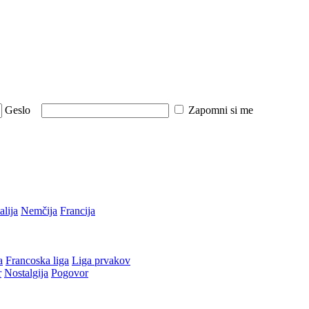
Geslo
Zapomni si me
talija
Nemčija
Francija
a
Francoska liga
Liga prvakov
r
Nostalgija
Pogovor