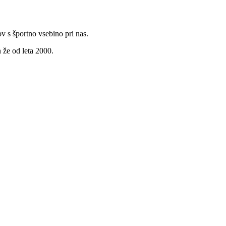
v s športno vsebino pri nas.
 že od leta 2000.