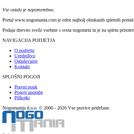
Vse ostalo je nepomembno.
Portal www.nogomania.com je eden najbolj obiskanih spletnih portalo
Podaja dnevno sveže vsebine s sveta nogometa in je na spletu prisoten
NAVIGACIJA PODJETJA
O podjetju
Uredništvo
Oglaševanje
Kontakt
SPLOŠNI POGOJI
Pravni pouk
Pogoji uporabe
Piškotki
Nogomanija d.o.o. © 2000 - 2026 Vse pravice pridržane.