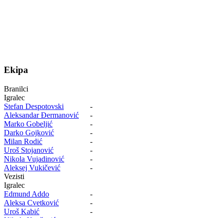
Ekipa
Branilci
Igralec
Stefan Despotovski
-
Aleksandar Đermanović
-
Marko Gobeljić
-
Darko Gojković
-
Milan Rodić
-
Uroš Stojanović
-
Nikola Vujadinović
-
Aleksej Vukičević
-
Vezisti
Igralec
Edmund Addo
-
Aleksa Cvetković
-
Uroš Kabić
-