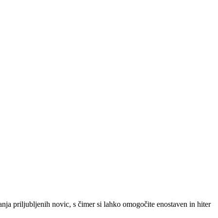
SLO
|
SRB
|
ENG
ja priljubljenih novic, s čimer si lahko omogočite enostaven in hiter