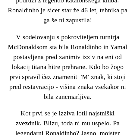
podruži z legendo katalonskega kluba.
Ronaldinho je sicer star že 46 let, tehnika pa
ga še ni zapustila!
V sodelovanju s pokroviteljem turnirja
McDonaldsom sta bila Ronaldinho in Yamal
postavljena pred zanimiv izziv na eni od
lokacij titana hitre prehrane. Kdo bo žogo
prvi spravil čez znameniti 'M' znak, ki stoji
pred restavracijo - višina znaka vsekakor ni
bila zanemarljiva.
Kot prvi se je izziva lotil najstniški
zvezdnik. Blizu, toda ni mu uspelo. Pa
legendarni Ronaldinho? Jasno, mojster