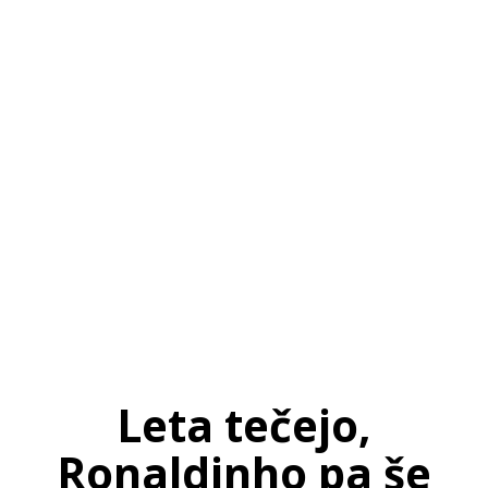
SI
|
RS
|
EN
Leta tečejo,
Ronaldinho pa še