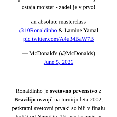
ostaja mojster - zadel je v prvo!
an absolute masterclass
@10Ronaldinho
& Lamine Yamal
pic.twitter.com/A4u34BaW7B
— McDonald's (@McDonalds)
June 5, 2026
Ronaldinho je
svetovno prvenstvo
z
Brazilijo
osvojil na turnirju leta 2002,
petkratni svetovni prvaki so bili v finalu
boljši od Nemčije. Tri leta kasneje je