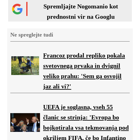
Spremljajte Nogomanio kot
prednostni vir na Googlu
Ne spreglejte tudi
Francoz prodal repliko pokala
svetovnega prvaka in dvignil
veliko prahu: 'Sem ga osvojil
jaz ali vi?'
UEFA je soglasna, vseh 55
članic se strinja: 'Evropa bo
bojkotirala vsa tekmovanja pod
okriljem FIFA, če bo Infantino