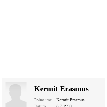
SI
|
RS
|
EN
Kermit Erasmus
Polno ime
Kermit Erasmus
Datum
8.7.1990