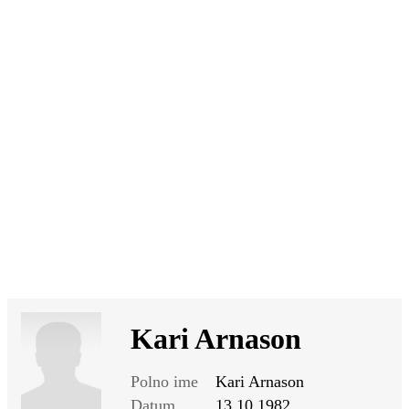
SI
|
RS
|
EN
Kari Arnason
Polno ime
Kari Arnason
Datum
13.10.1982