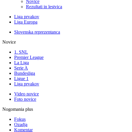
Novice
Rezultati in lestvica
Liga prvakov
Liga Europa
Slovenska reprezentanca
Novice
1. SNL
Premier League
La Liga
Serie A
Bundesliga
Ligue 1
Liga prvakov
Video novice
Foto novice
Nogomania plus
Fokus
Ozadja
Komentar