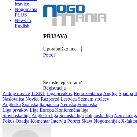
lestvice
Nogomania
PLUS
News in
English
PRIJAVA
Uporabniško ime
Potrdi
Še niste registrirani?
Registracija
Zadnje novice
1. SNL
Liga prvakov
Reprezentanca
Anglija
Španija
I
Naslovnica
Novice
Razpored
Lestvica
Seznam strelcev
Angleška
Španska
Italijanska
Nemška
Francoska
Liga prvakov
Liga Europa
Konferenčna liga
Slovenska liga
Angleška liga
Španska liga
Italijanska liga
Nemška lig
Fokus
Ozadja
Komentar
Intervju
Portret
Skavt
Nogomanijak
X-fakto