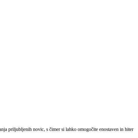
SLO
|
SRB
|
ENG
ja priljubljenih novic, s čimer si lahko omogočite enostaven in hiter