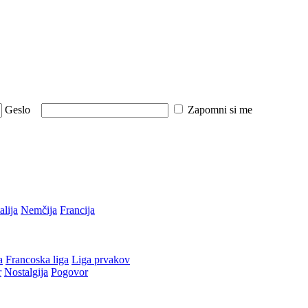
Geslo
Zapomni si me
talija
Nemčija
Francija
a
Francoska liga
Liga prvakov
r
Nostalgija
Pogovor