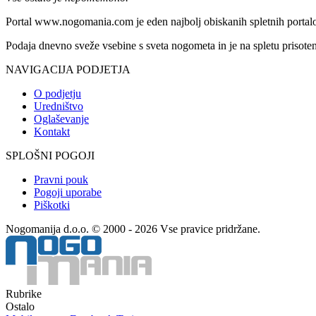
Portal www.nogomania.com je eden najbolj obiskanih spletnih portalo
Podaja dnevno sveže vsebine s sveta nogometa in je na spletu prisoten
NAVIGACIJA PODJETJA
O podjetju
Uredništvo
Oglaševanje
Kontakt
SPLOŠNI POGOJI
Pravni pouk
Pogoji uporabe
Piškotki
Nogomanija d.o.o. © 2000 - 2026 Vse pravice pridržane.
Rubrike
Ostalo