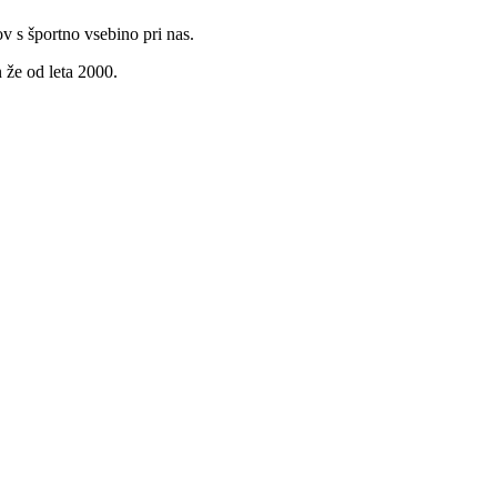
v s športno vsebino pri nas.
 že od leta 2000.