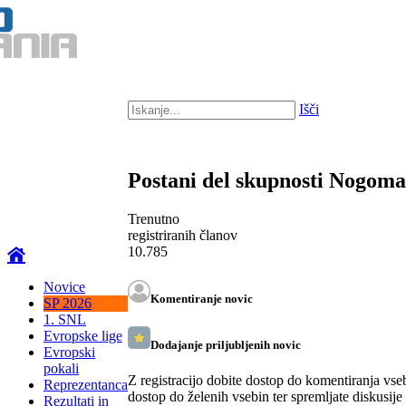
Išči
Postani del skupnosti Nogom
Trenutno
registriranih članov
10.785
Novice
Komentiranje novic
SP 2026
1. SNL
Evropske lige
Dodajanje priljubljenih novic
Evropski
pokali
Z registracijo dobite dostop do komentiranja vse
Reprezentanca
dostop do želenih vsebin ter spremljate diskusije
Rezultati in