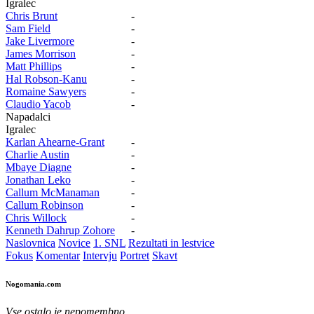
Igralec
Chris Brunt
-
Sam Field
-
Jake Livermore
-
James Morrison
-
Matt Phillips
-
Hal Robson-Kanu
-
Romaine Sawyers
-
Claudio Yacob
-
Napadalci
Igralec
Karlan Ahearne-Grant
-
Charlie Austin
-
Mbaye Diagne
-
Jonathan Leko
-
Callum McManaman
-
Callum Robinson
-
Chris Willock
-
Kenneth Dahrup Zohore
-
Naslovnica
Novice
1. SNL
Rezultati in lestvice
Fokus
Komentar
Intervju
Portret
Skavt
Nogomania.com
Vse ostalo je nepomembno.