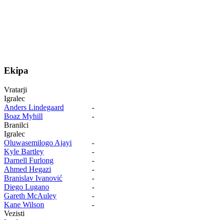
Ekipa
Vratarji
Igralec
Anders Lindegaard
-
Boaz Myhill
-
Branilci
Igralec
Oluwasemilogo Ajayi
-
Kyle Bartley
-
Darnell Furlong
-
Ahmed Hegazi
-
Branislav Ivanović
-
Diego Lugano
-
Gareth McAuley
-
Kane Wilson
-
Vezisti