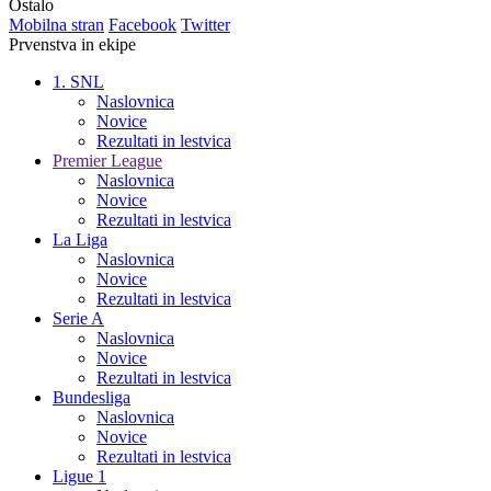
Ostalo
Mobilna stran
Facebook
Twitter
Prvenstva in ekipe
1. SNL
Naslovnica
Novice
Rezultati in lestvica
Premier League
Naslovnica
Novice
Rezultati in lestvica
La Liga
Naslovnica
Novice
Rezultati in lestvica
Serie A
Naslovnica
Novice
Rezultati in lestvica
Bundesliga
Naslovnica
Novice
Rezultati in lestvica
Ligue 1