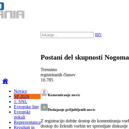
Išči
Postani del skupnosti Nogom
Trenutno
registriranih članov
10.785
Novice
Komentiranje novic
SP 2026
1. SNL
Evropske lige
Dodajanje priljubljenih novic
Evropski
pokali
Z registracijo dobite dostop do komentiranja vse
Reprezentanca
dostop do želenih vsebin ter spremljate diskusije
Rezultati in