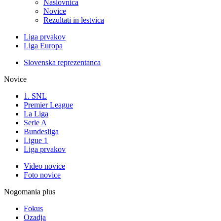
Naslovnica
Novice
Rezultati in lestvica
Liga prvakov
Liga Europa
Slovenska reprezentanca
Novice
1. SNL
Premier League
La Liga
Serie A
Bundesliga
Ligue 1
Liga prvakov
Video novice
Foto novice
Nogomania plus
Fokus
Ozadja