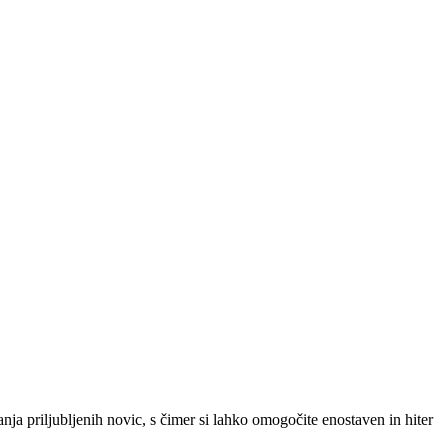
SLO
|
SRB
|
ENG
ja priljubljenih novic, s čimer si lahko omogočite enostaven in hiter