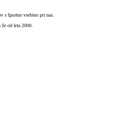
v s športno vsebino pri nas.
 že od leta 2000.