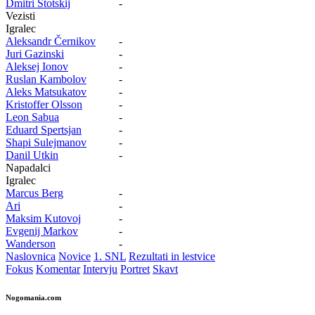
Dmitri Stotskij
-
Vezisti
Igralec
Aleksandr Černikov
-
Juri Gazinski
-
Aleksej Ionov
-
Ruslan Kambolov
-
Aleks Matsukatov
-
Kristoffer Olsson
-
Leon Sabua
-
Eduard Spertsjan
-
Shapi Sulejmanov
-
Danil Utkin
-
Napadalci
Igralec
Marcus Berg
-
Ari
-
Maksim Kutovoj
-
Evgenij Markov
-
Wanderson
-
Naslovnica
Novice
1. SNL
Rezultati in lestvice
Fokus
Komentar
Intervju
Portret
Skavt
Nogomania.com