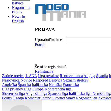
lestvice
Nogomania
PLUS
News in
English
PRIJAVA
Uporabniško ime
Potrdi
Še niste registrirani?
Registracija
Zadnje novice
1. SNL
Liga prvakov
Reprezentanca
Anglija
Španija
I
Naslovnica
Novice
Razpored
Lestvica
Seznam strelcev
Angleška
Španska
Italijanska
Nemška
Francoska
Liga prvakov
Liga Europa
Konferenčna liga
Slovenska liga
Angleška liga
Španska liga
Italijanska liga
Nemška lig
Fokus
Ozadja
Komentar
Intervju
Portret
Skavt
Nogomanijak
X-fakto