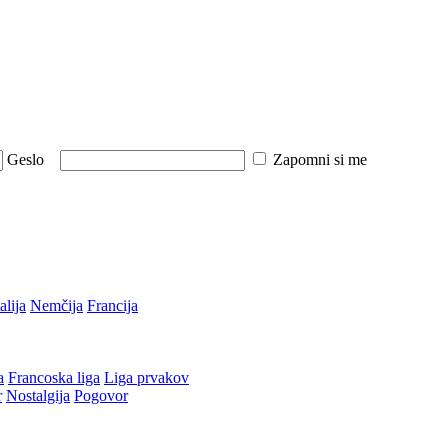
Geslo
Zapomni si me
talija
Nemčija
Francija
a
Francoska liga
Liga prvakov
r
Nostalgija
Pogovor