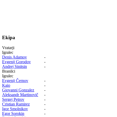
Ekipa
Vratarji
Igralec
Denis Adamov
-
Evgenij Gorodov
-
Andrej Sinitsin
-
Branilci
Igralec
Evgenij Černov
-
Kaio
-
Giovanni Gonzalez
-
Aleksandr Martinovič
-
Sergej Petrov
-
Cristian Ramirez
-
Igor Smolnikov
-
Egor Sorokin
-