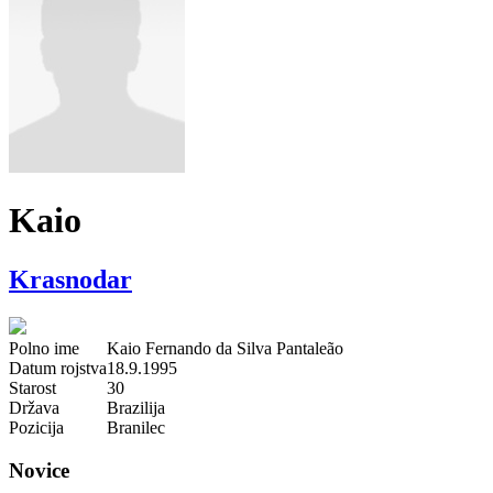
Kaio
Krasnodar
Polno ime
Kaio Fernando da Silva Pantaleão
Datum rojstva
18.9.1995
Starost
30
Država
Brazilija
Pozicija
Branilec
Novice