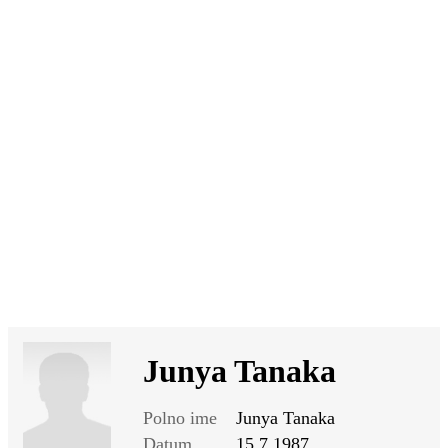
SI
|
RS
|
EN
Junya Tanaka
Polno ime
Junya Tanaka
Datum
15.7.1987