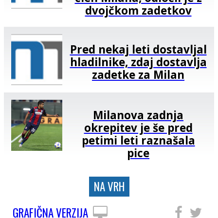
dvojčkom zadetkov
Pred nekaj leti dostavljal
hladilnike, zdaj dostavlja
zadetke za Milan
Milanova zadnja
okrepitev je še pred
petimi leti raznašala
pice
NA VRH
GRAFIČNA VERZIJA
SLEDITE NAM