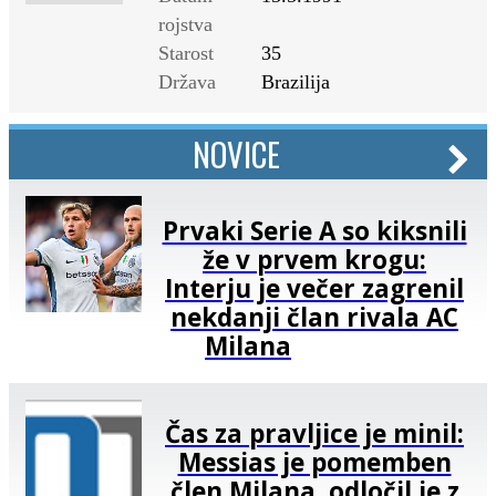
rojstva
Starost
35
Država
Brazilija
NOVICE
Prvaki Serie A so kiksnili
že v prvem krogu:
Interju je večer zagrenil
nekdanji član rivala AC
Milana
Čas za pravljice je minil:
Messias je pomemben
člen Milana, odločil je z