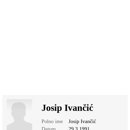
SI
|
RS
|
EN
Josip Ivančić
Polno ime
Josip Ivančić
Datum
29.3.1991